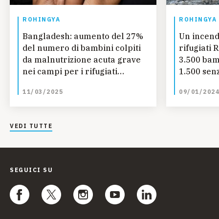
ROHINGYA
ROHINGYA
Bangladesh: aumento del 27%
Un incend
del numero di bambini colpiti
rifugiati
da malnutrizione acuta grave
3.500 bam
nei campi per i rifugiati
1.500 sen
Rohingya
11/03/2025
09/01/202
VEDI TUTTE
SEGUICI SU