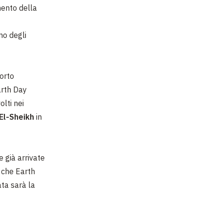
mento della
no degli
porto
arth Day
olti nei
El-Sheikh
in
 già arrivate
 che Earth
ta sarà la