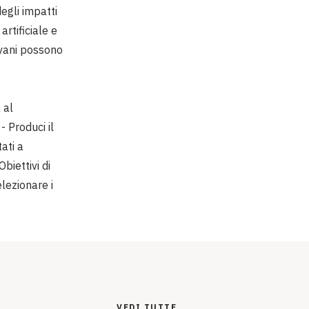
egli impatti
rtificiale e
ovani possono
 al
- Produci il
ati a
biettivi di
lezionare i
VEDI TUTTE