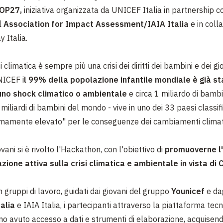
OP27,
iniziativa organizzata da UNICEF Italia in partnership c
l
Association for Impact Assessment/IAIA Italia
e in coll
 Italia.
si climatica è sempre più una crisi dei diritti dei bambini e dei gi
NICEF i
l 99% della popolazione infantile mondiale è già s
no shock climatico o ambientale
e circa 1 miliardo di bambi
miliardi di bambini del mondo - vive in uno dei 33 paesi classif
emamente elevato" per le conseguenze dei cambiamenti climati
ovani si è rivolto l'Hackathon, con l'obiettivo di
promuoverne l
zione attiva sulla crisi climatica e ambientale in vista di
n gruppi di lavoro, guidati dai giovani del gruppo
Younicef
e da
alia
e IAIA Italia, i partecipanti attraverso la piattaforma tec
 avuto accesso a dati e strumenti di elaborazione, acquisen