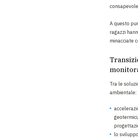
consapevolez
A questo punt
ragazzi hann
minacciate con
Transizi
monitora
Tra le soluz
ambientale:
accelerazio
geotermici,
progettazi
lo sviluppo