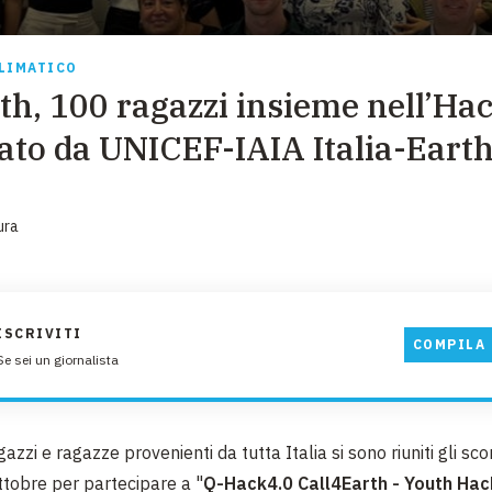
EMERGENZE
GRANDI DONAZIONI
LIMATICO
th, 100 ragazzi insieme nell’H
DIVERSI MODI PER DONARE. SCEGLI IL PIÙ
COMODO PER TE
ato da UNICEF-IAIA Italia-Earth
ura
ISCRIVITI
COMPILA 
Se sei un giornalista
gazzi e ragazze provenienti da tutta Italia si sono riuniti gli sc
ttobre per partecipare a "
Q-Hack4.0 Call4Earth - Youth Hac