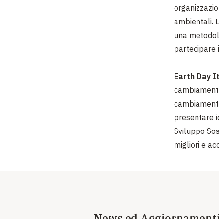
organizzazio
ambientali. L
una metodolo
partecipare 
Earth Day It
cambiamento c
cambiamento".
presentare id
Sviluppo Sos
migliori e ac
News ed Aggiornament