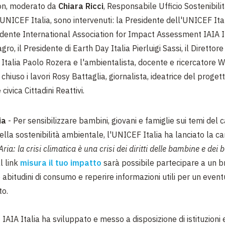
on, moderato da
Chiara Ricci
, Responsabile Ufficio Sostenibili
UNICEF Italia, sono intervenuti: la Presidente dell'UNICEF It
sidente International Association for Impact Assessment IAIA I
o, il Presidente di Earth Day Italia Pierluigi Sassi, il Direttor
Italia Paolo Rozera e l'ambientalista, docente e ricercatore W
chiuso i lavori Rosy Battaglia, giornalista, ideatrice del progett
civica Cittadini Reattivi.
ia
- Per sensibilizzare bambini, giovani e famiglie sui temi de
della sostenibilità ambientale, l'UNICEF Italia ha lanciato la
a: la crisi climatica è una crisi dei diritti delle bambine e dei
l link
misura il tuo impatto
sarà possibile partecipare a un b
 abitudini di consumo e reperire informazioni utili per un even
to.
- IAIA Italia ha sviluppato e messo a disposizione di istituzioni 