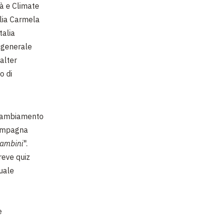
tà e Climate
alia Carmela
talia
e generale
alter
o di
l cambiamento
 campagna
 bambini
".
reve quiz
tuale
e