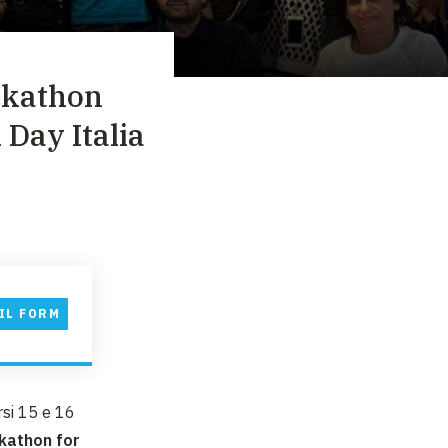
ackathon
 Day Italia
IL FORM
orsi 15 e 16
kathon for