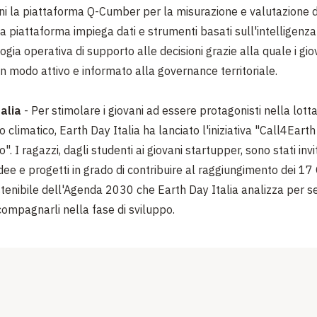
ni la piattaforma Q-Cumber per la misurazione e valutazione d
a piattaforma impiega dati e strumenti basati sull'intelligenza a
gia operativa di supporto alle decisioni grazie alla quale i gi
in modo attivo e informato alla governance territoriale.
alia
- Per stimolare i giovani ad essere protagonisti nella lotta
limatico, Earth Day Italia ha lanciato l'iniziativa "Call4Earth 
 I ragazzi, dagli studenti ai giovani startupper, sono stati invit
ee e progetti in grado di contribuire al raggiungimento dei 17 O
tenibile dell'Agenda 2030 che Earth Day Italia analizza per se
compagnarli nella fase di sviluppo.
i