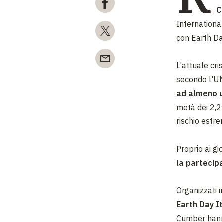
C
Internationa
con Earth Day
L'attuale cri
secondo l'U
ad almeno u
metà dei 2,2 
rischio estr
Proprio ai gi
la partecipa
Organizzati i
Earth Day It
Cumber hanno