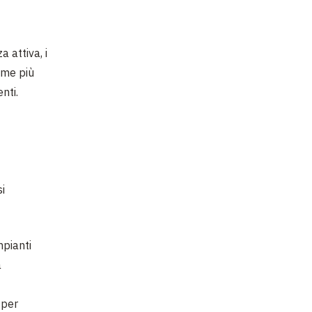
 attiva, i
ome più
nti.
i
mpianti
a
 per