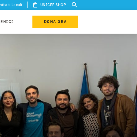
itati Locali
UNICEF SHOP
IENICI
DONA ORA