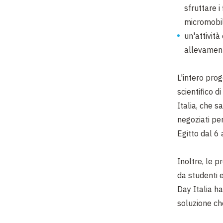
sfruttare 
micromobili
un'attività
allevamenti
L'intero prog
scientifico 
Italia, che s
negoziati pe
Egitto dal 6
Inoltre, le 
da studenti 
Day Italia h
soluzione che