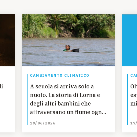
CAMBIAMENTO CLIMATICO
CA
di
A scuola si arriva solo a
Ol
nuoto. La storia di Lorna e
es
degli altri bambini che
mi
attraversano un fiume ogni
giorno per studiare in Papua
19/06/2026
17
Nuova Guinea