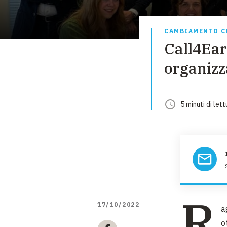
CAMBIAMENTO C
Call4Ear
organizz
5
minuti
di lett
R
17/10/2022
a
o