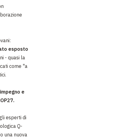
on
aborazione
ovani:
tato esposto
ni - quasi la
icati come "a
ci.
'impegno e
 COP27.
gli esperti di
nologica Q-
do una nuova