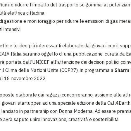
i fiumi e ridurre l'impatto del trasporto su gomma, al potenzia
tà elettrica cittadina;
 di gestione e monitoraggio per ridurre le emissioni di gas meta
 intensivi.
etto e le idee più interessanti elaborate dai giovani con il sup
di IAIA Italia saranno oggetto di una pubblicazione, curata da E
arà portata dall'UNICEF all'attenzione dei decisori politici coinv
r il Clima delle Nazioni Unite (COP27), in programma a
Sharm 
 al 18 novembre 2022.
proposte elaborate dai ragazzi concorreranno, assieme alle altre
e giovani startupper, ad una speciale edizione della Call4Earth
a lanciato in partnership con Donna Moderna. Ad essere premia
 avrà saputo unire innovazione, creatività e sostenibilità.