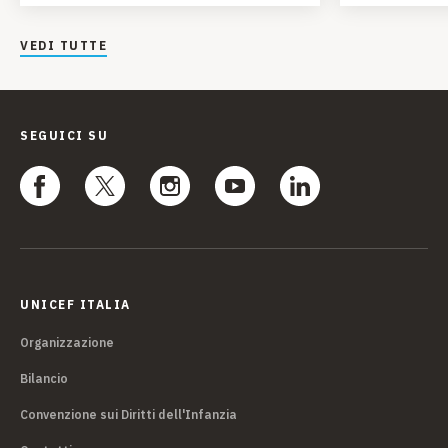
progetti r
giovanile 
VEDI TUTTE
dell'Aquil
SEGUICI SU
UNICEF ITALIA
Organizzazione
Bilancio
Convenzione sui Diritti dell'Infanzia