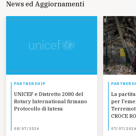
News ed Aggiornamenti
PARTNERSHIP
PARTNERS
UNICEF e Distretto 2080 del
La partita
Rotary International firmano
per l'eme
Protocollo di Intesa
Terremoto
CROCE RO
UNICEF SM
08/07/2026
07/07/202
Fondazion