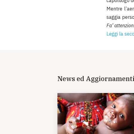
capoluogo de
Mentre l’aer
saggia perso
Fa’ attenzion
Leggi la sec
News ed Aggiornament