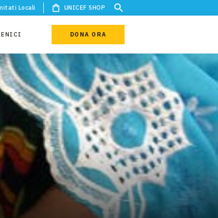
itati Locali
UNICEF SHOP
IENICI
DONA ORA