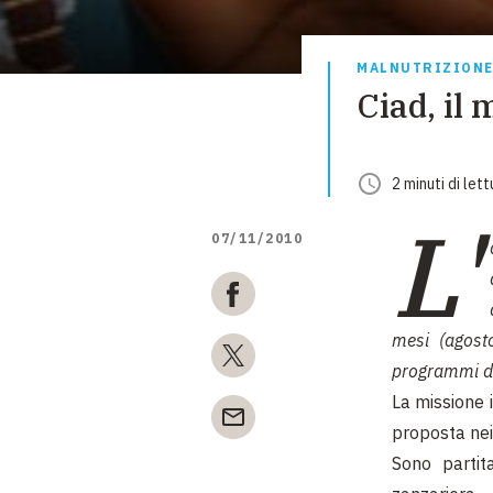
MALNUTRIZION
Ciad, il 
2
minuti
di lett
L'
07/11/2010
mesi (agost
programmi di 
La missione 
proposta nei 
Sono parti