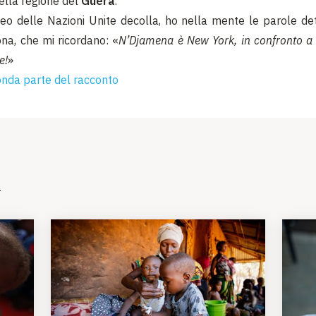
lla regione del
Guera
.
eo delle Nazioni Unite decolla, ho nella mente le parole d
na, che mi ricordano: «
N’Djamena è New York, in confronto a tu
e!
»
onda parte del racconto
i