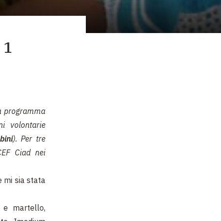
 1
un programma
i volontarie
bini
). Per tre
CEF Ciad nei
 mi sia stata
 e martello,