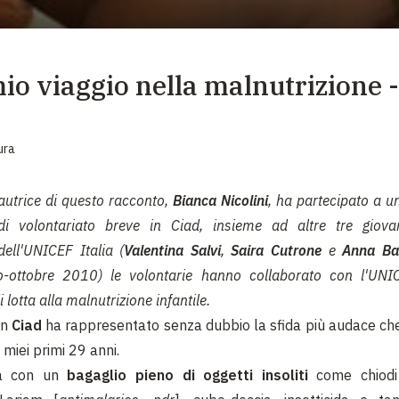
EMERGENZE
GRANDI DONAZIONI
E
mio viaggio nella malnutrizione -
DIVERSI MODI PER DONARE. SCEGLI IL PIÙ
COMODO PER TE
ura
autrice di questo racconto,
Bianca Nicolini
, ha partecipato a 
di volontariato breve
in Ciad, insieme ad altre tre giovan
dell'UNICEF Italia (
V
alentina Salvi
,
Saira Cutrone
e
A
nna Ba
o-ottobre 2010) le volontarie hanno collaborato con l'UNI
lotta alla malnutrizione infantile.
in
Ciad
ha rappresentato senza dubbio la sfida più audace che
miei primi 29 anni.
ta con un
bagaglio pieno di oggetti insoliti
come chiodi