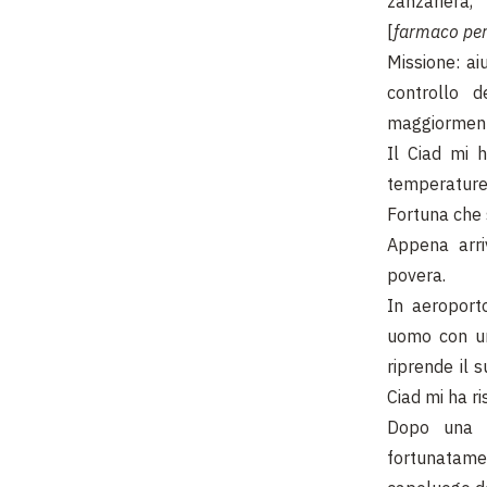
zanzariera,
[
farmaco per 
Missione: ai
controllo 
maggiorment
Il Ciad mi 
temperature
Fortuna che s
Appena arri
povera.
In aeroport
uomo con un 
riprende il 
Ciad mi ha r
Dopo una s
fortunatame