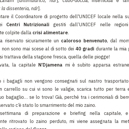
 Lariam [
antimalarico, ndr
], cubo-doccia, insetticida e t
la dissenteria, ndr
].
utare il Coordinatore di progetto dell'UNICEF locale nella s
dei
Centri Nutrizionali
gestiti dall’UNICEF nelle region
e colpite dalla
crisi alimentare
.
ha riservato sicuramente un
caloroso benvenuto
, dal mom
 non sono mai scese al di sotto dei
40 gradi
durante la mia
i trattava della stagione fresca, quella delle piogge!
vata, la capitale
N’Djamena
mi è subito apparsa estrane
o i bagagli non vengono consegnati sul nastro trasportator
carrello su cui vi sono le valigie, scarica tutto per terra
suo bagaglio… se lo trova! Già, perché tra i cerimoniali di ben
iservato c’è stato lo smarrimento del mio zaino.
ettimana di preparazione e briefing nella capitale, 
nte ritrovato lo zaino perduto, mi viene assegnata la me