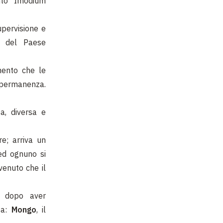
anto Imodium
upervisione e
i del Paese
ento che le
 permanenza.
a, diversa e
e; arriva un
 ed ognuno si
venuto che il
e dopo aver
ta:
Mongo
, il