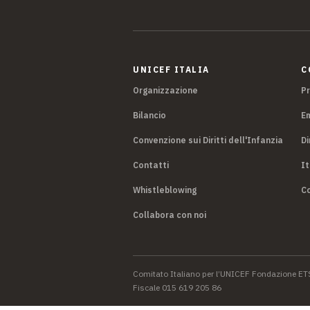
UNICEF ITALIA
C
Organizzazione
P
Bilancio
E
Convenzione sui Diritti dell'Infanzia
Di
Contatti
It
Whistleblowing
Co
Collabora con noi
Comitato Italiano per l’UNICEF Fondazione ET
Fiscale 015 619 205 86