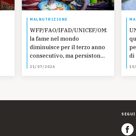
MALNUTRIZIONE
MA
WFP/FAO/IFAD/UNICEF/OMS:
UN
i
la fame nel mondo
qu
diminuisce per il terzo anno
pe
consecutivo, ma persistono
di
le disparità regionali –
ac
21/07/2026
15
nuovo rapporto ONU
SEGUI