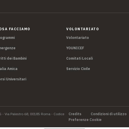
OSA FACCIAMO
VOLONTARIATO
rogrammi
Volontariato
mergenze
YOUNICEF
ritti dei Bambini
Comitati Locali
alia Amica
Servizio Civile
rsi Universitari
S - Via Palestro 68, 00185 Roma - Codice
Credits
Condizioni di utilizzo
Preferenze Cookie