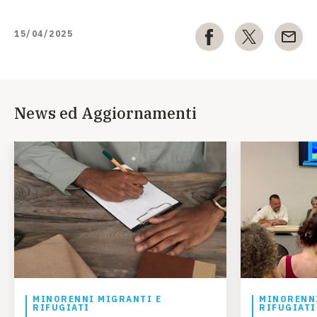
15/04/2025
News ed Aggiornamenti
MINORENNI MIGRANTI E
MINORENNI
RIFUGIATI
RIFUGIATI