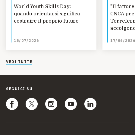
World Youth Skills Day:
"Il fatto
quando orientarsi significa
CNCA pres
costruire il proprio futuro
Terreferm
accolgono
curano
15/07/2026
17/06/202
VEDI TUTTE
SEGUICI SU