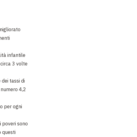
migliorato
menti
ità infantile
circa 3 volte
 dei tassi di
un numero 4,2
to per ogni
i poveri sono
o questi