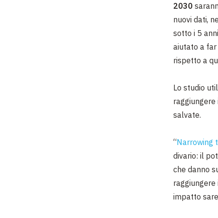
2030
sarann
nuovi dati, ne
sotto i 5 ann
aiutato a far
rispetto a q
Lo studio uti
raggiungere 
salvate.
“
Narrowing t
divario: il p
che danno su
raggiungere i
impatto sareb