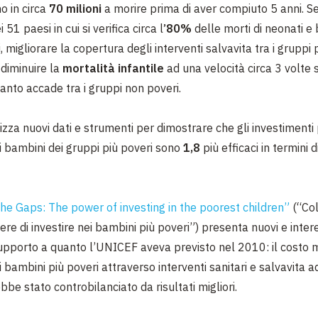
o in circa
70 milioni
a morire prima di aver compiuto 5 anni. S
i 51 paesi in cui si verifica circa l
’80%
delle morti di neonati e
i, migliorare la copertura degli interventi salvavita tra i gruppi 
 diminuire la
mortalità infantile
ad una velocità circa 3 volte 
uanto accade tra i gruppi non poveri.
lizza nuovi dati e strumenti per dimostrare che gli investimenti
i bambini dei gruppi più poveri sono
1,8
più efficaci in termini d
he Gaps: The power of investing in the poorest children”
(“Col
otere di investire nei bambini più poveri”) presenta nuovi e inter
pporto a quanto l’UNICEF aveva previsto nel 2010: il costo 
 bambini più poveri attraverso interventi sanitari e salvavita 
be stato controbilanciato da risultati migliori.