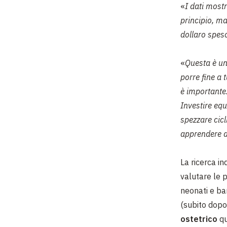
«
I dati most
principio, ma
dollaro spes
«
Questa è un
porre fine a 
è importante
Investire equ
spezzare cicl
apprendere a
La ricerca in
valutare le p
neonati e ba
(subito dopo 
ostetrico
qu