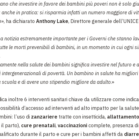
rano che investire in favore dei bambini più poveri non è solo g
 anche in pratica: si risparmia infatti un numero maggiore di vit
o»
, ha dichiarato
Anthony Lake
, Direttore generale dell’UNICE
a notizia estremamente importante per i Governi che stanno la
tutte le morti prevenibili di bambini, in un momento in cui ogni s
.
amente nella salute dei bambini significa investire nel futuro e a
i intergenerazionali di povertà. Un bambino in salute ha migliori 
 scuola e di avere uno stipendio migliore da adulto
.»
dica inoltre 6 interventi sanitari chiave da utilizzare come indica
ossibilità d’accesso ad interventi ad alto impatto per la salute
mbini: l’uso di
zanzariere
tratte con insetticida,
allattament
il parto),
cure prenatali
,
vaccinazioni
complete, presenza d
alificato durante il parto e cure per i bambini affetti da
diarr