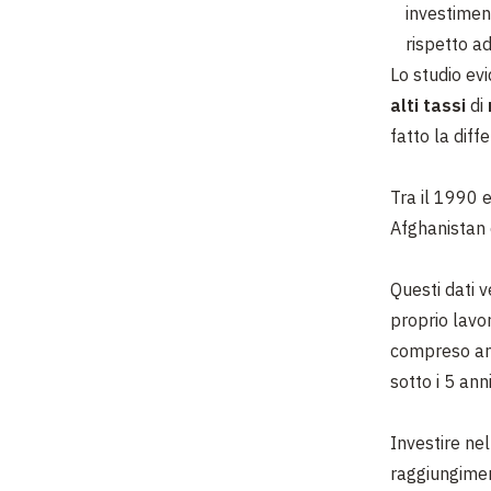
investiment
rispetto a
Lo studio ev
alti tassi
di
fatto la diff
Tra il 1990 e
Afghanistan 
Questi dati v
proprio lavo
compreso anch
sotto i 5 ann
Investire ne
raggiungiment