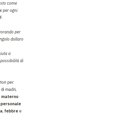
iusto come
e per ogni
F.
vorando per
ingolo dollaro
iuta a
possibilità di
tori per
 di madri,
o materno
i
personale
ea
,
febbre
e