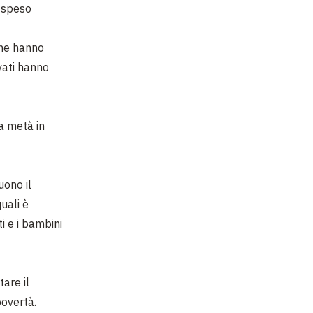
i speso
he hanno
ivati hanno
la metà in
uono il
 quali è
ti e i bambini
are il
povertà.