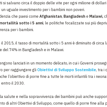
i si salvano circa il doppio delle vite per ogni milione di dollar
d un uguale investimento per i bambini non poveri.
idenzia che paesi come
Afghanistan
,
Bangladesh
e
Malawi,
c
mortallità sotto i 5 anni
, le politiche focalizzate sui più depr
erenza per i bambini.
 il 2015, il tasso di mortalità sotto i 5 anni è diminuito di circa 
e del 74% in Bangladesh e in Malawi.
engono lanciati in un momento delicato, in cui i Governi proseg
ro per raggiungere gli
Obiettivi di Sviluppo Sostenibile
, tra i
e l’obiettivo di porre fine a tutte le morti infantili tra i neona
i entro il 2030.
lla salute e nella sopravvivenza dei bambini può anche support
o di altri Obiettivi di Sviluppo, come quello di porre fine alla 