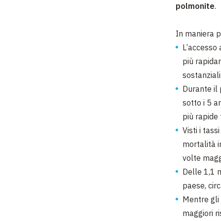
polmonite
.
In maniera pi
L’accesso a
più rapidam
sostanziali
Durante il 
sotto i 5 
più rapide 
Visti i tass
mortalità i
volte maggi
Delle 1,1 m
paese, circ
Mentre gli 
maggiori ri