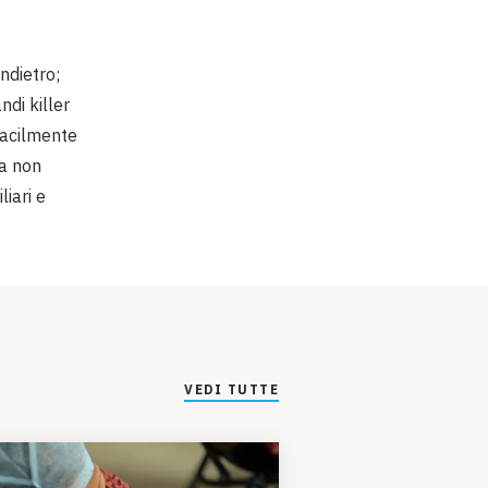
indietro;
ndi killer
 facilmente
ra non
liari e
VEDI TUTTE