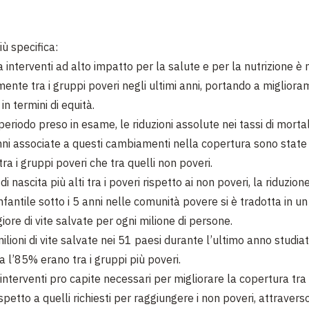
ù specifica:
 interventi ad alto impatto per la salute e per la nutrizione è 
ente tra i gruppi poveri negli ultimi anni, portando a migliora
 in termini di equità.
periodo preso in esame, le riduzioni assolute nei tassi di mortal
anni associate a questi cambiamenti nella copertura sono state 
tra i gruppi poveri che tra quelli non poveri.
i di nascita più alti tra i poveri rispetto ai non poveri, la riduzione
nfantile sotto i 5 anni nelle comunità povere si è tradotta in 
ore di vite salvate per ogni milione di persone.
ilioni di vite salvate nei 51 paesi durante l’ultimo anno studia
a l’85% erano tra i gruppi più poveri.
interventi pro capite necessari per migliorare la copertura tra 
spetto a quelli richiesti per raggiungere i non poveri, attravers