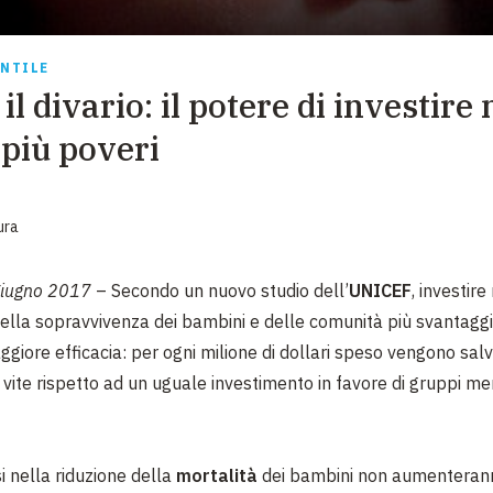
EMERGENZE
GRANDI DONAZIONI
ANTILE
l divario: il potere di investire 
DIVERSI MODI PER DONARE. SCEGLI IL PIÙ
COMODO PER TE
più poveri
ura
giugno 2017
– Secondo un nuovo studio dell’
UNICEF
, investire
ella sopravvivenza dei bambini e delle comunità più svantaggi
giore efficacia: per ogni milione di dollari speso vengono salv
 vite rispetto ad un uguale investimento in favore di gruppi m
i nella riduzione della
mortalità
dei bambini non aumenteranno