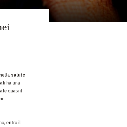
nei
 nella
salute
ati ha una
ate quasi il
eno
, entro il