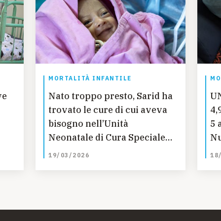
MORTALITÀ INFANTILE
MO
ye
Nato troppo presto, Sarid ha
U
trovato le cure di cui aveva
4,
bisogno nell’Unità
5 
Neonatale di Cura Speciale
Nu
supportata dall’UNICEF a
19/03/2026
18
Cox’s Bazar