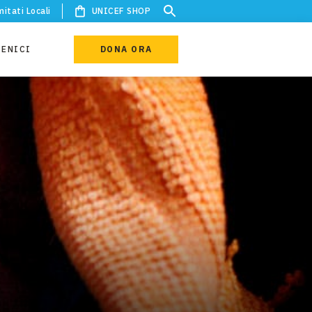
itati Locali
UNICEF SHOP
IENICI
DONA ORA