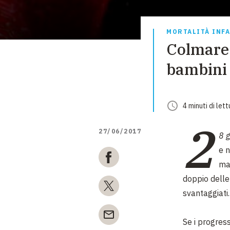
MORTALITÀ INF
Colmare i
bambini 
4
minuti
di lett
2
27/06/2017
8 
e n
mag
doppio delle
svantaggiati.
Se i progress