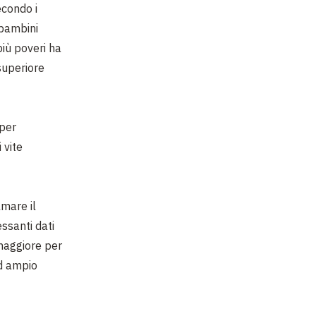
econdo i
 bambini
più poveri ha
superiore
 per
i vite
mare il
essanti dati
maggiore per
ad ampio