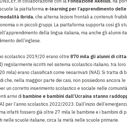
UNICEF, in collaborazione con la
Fondazione Akelius
, ha por
scuole la piattaforma
e-learning per l’apprendimento delle 
modalità ibrida
, che alterna lezioni frontali a contenuti fruibil
tonomia o in piccoli gruppi. La piattaforma supporta così gli st
ell’apprendimento della lingua italiana, ma anche gli alunni ita
imento dell’inglese.
no scolastico 2019/20 erano oltre
870 mila gli alunni di cit
) regolarmente iscritti nel sistema scolastico italiano, tra loro 
 20 mila) erano classificati come neoarrivati (NAI). Si tratta di
di che, nella maggior parte dei casi, non possiedono ancora 
per un corretto inserimento scolastico e sociale nelle comunità 
nti arrivi di
bambine e bambini dall’Ucraina stanno raddopp
NAI
per l’anno scolastico 2022/2023. Dall’inizio dell’emergenza 
ima infatti fossero già oltre 27 mila le bambine e i bambini di 
tti nelle scuole italiane, circa la metà nelle scuole primarie.