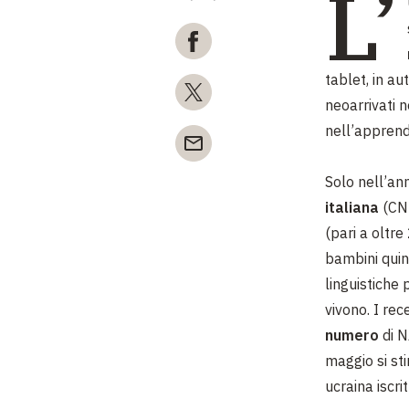
L’
tablet, in au
neoarrivati n
nell’apprend
Solo nell’an
italiana
(CNI
(pari a oltre
bambini quin
linguistiche 
vivono. I rece
numero
di 
maggio si st
ucraina iscri