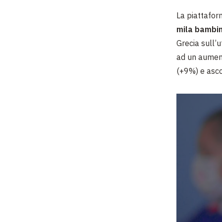
La piattafor
mila bambin
Grecia sull’
ad un aument
(+9%) e asco