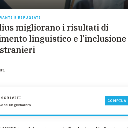
EMERGENZE
GRANDI DONAZIONI
RANTI E RIFUGIATI
us migliorano i risultati di
DIVERSI MODI PER DONARE. SCEGLI IL PIÙ
COMODO PER TE
mento linguistico e l’inclusione 
stranieri
ura
ISCRIVITI
COMPILA 
Se sei un giornalista