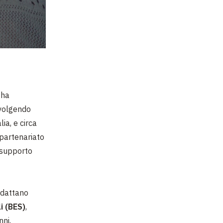
 ha
nvolgendo
lia, e circa
partenariato
 supporto
adattano
i (BES)
,
nni,