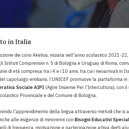
to in Italia
adozione dei corsi Akelius, iniziata nell’anno scolastico 2021-22,
gli Istituti Comprensivi n. 5 di Bologna e Uruguay di Roma, coi
ni di età compresa tra i 4 e i 10 anni, tra cui i neoarrivati in Ita
Nel capoluogo emiliano, l’UNICEF promuove la piattaforma in 
rativa Sociale AIPI
(Agire Insieme Per l’Intercultura),
con il
 Scolastico Provinciale e del Comune di Bologna.
orendo l’apprendimento della lingua attraverso metodi che si 
nche alle esigenze di minorenni con
Bisogni Educativi Special
elli di frequenza, motivazione e partecipazione attiva degli alu