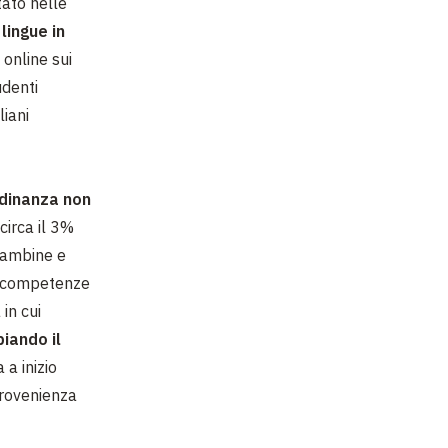
tato nelle
lingue in
i online sui
udenti
liani
tadinanza non
circa il 3%
 bambine e
le competenze
in cui
iando il
a inizio
provenienza