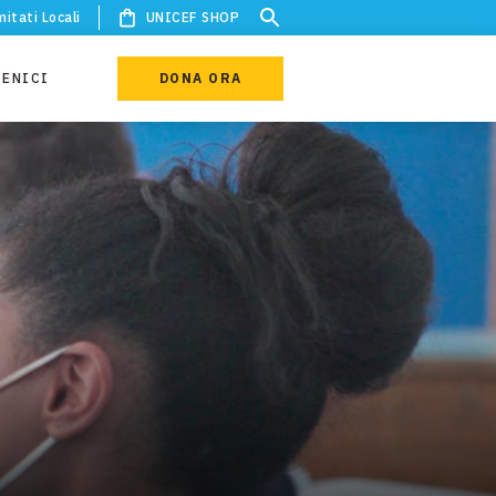
itati Locali
UNICEF SHOP
IENICI
DONA ORA