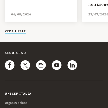
nutrizione
analisi IP
06/08/2026
23/07/202
VEDI TUTTE
SEGUICI SU
UNICEF ITALIA
Organizzazione