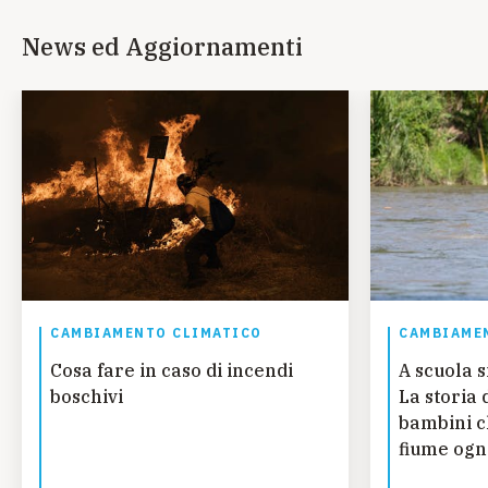
News ed Aggiornamenti
CAMBIAMENTO CLIMATICO
CAMBIAME
Cosa fare in caso di incendi
A scuola s
boschivi
La storia 
bambini c
fiume ogn
studiare 