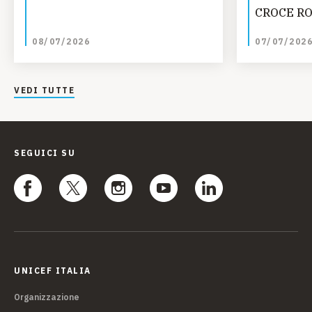
CROCE RO
UNICEF SM
08/07/2026
07/07/202
Fondazion
progetti r
giovanile 
VEDI TUTTE
dell'Aquil
SEGUICI SU
UNICEF ITALIA
Organizzazione