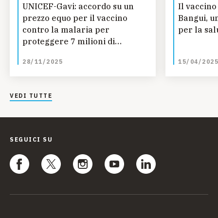
UNICEF-Gavi: accordo su un
Il vaccino
prezzo equo per il vaccino
Bangui, u
contro la malaria per
per la sal
proteggere 7 milioni di
bambini in più entro la fine
28/11/2025
15/04/202
del decennio
VEDI TUTTE
SEGUICI SU