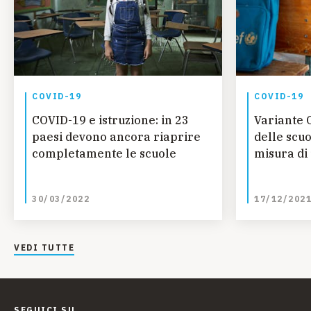
COVID-19
COVID-19
COVID-19 e istruzione: in 23
Variante 
paesi devono ancora riaprire
delle scu
completamente le scuole
misura di 
30/03/2022
17/12/202
VEDI TUTTE
SEGUICI SU