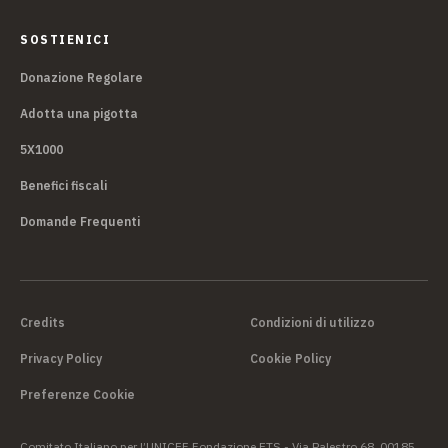
SOSTIENICI
Donazione Regolare
Adotta una pigotta
5X1000
Benefici fiscali
Domande Frequenti
Credits
Condizioni di utilizzo
Privacy Policy
Cookie Policy
Preferenze Cookie
Comitato Italiano per l’UNICEF Fondazione ETS - Via Palestro 68, 00185