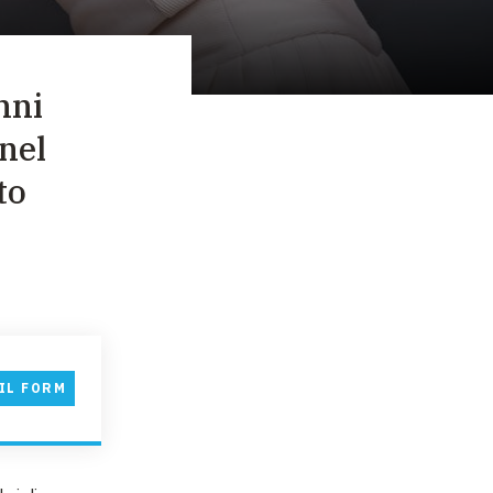
nni
nel
to
IL FORM