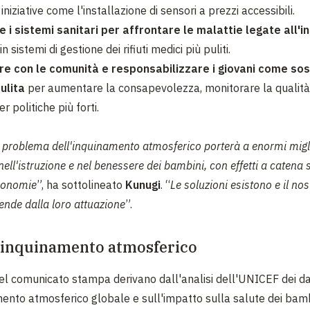
iniziative come l'installazione di sensori a prezzi accessibili.
 i sistemi sanitari per affrontare le malattie legate all'
in sistemi di gestione dei rifiuti medici più puliti.
re con le comunità e responsabilizzare i giovani come sos
pulita
per aumentare la consapevolezza, monitorare la qualità 
r politiche più forti.
il problema dell'inquinamento atmosferico porterà a enormi mig
 nell'istruzione e nel benessere dei bambini, con effetti a catena 
conomie
”, ha
sottolineato
Kunugi
. “
Le soluzioni esistono e il nos
pende dalla loro attuazione
”.
l’inquinamento atmosferico
 nel comunicato stampa derivano dall'analisi dell'UNICEF dei da
mento atmosferico globale e sull'impatto sulla salute dei bamb