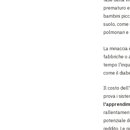
prematuro e 
bambini picco
suolo, come i
polmonari e a
La minaccia 
fabbriche o 
tempo l'inqu
come il diabe
Il costo del
prova i siste
l'apprendim
rallentamento
potenziale de
reddito. Le 