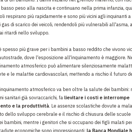
basso peso alla nascita e continuano nella prima infanzia, qu
li respirano più rapidamente e sono più vicini agli inquinanti a 
 gas di scarico dei veicoli, rendendoli più vulnerabili all'asma, 
i ritardi nello sviluppo.
è spesso più grave per i bambini a basso reddito che vivono vic
autostrade, dove l'esposizione all'inquinamento è maggiore. N
inamento atmosferico può alimentare silenziosamente malatt
te e le malattie cardiovascolari, mettendo a rischio il futuro d
l'inquinamento atmosferico va ben oltre la salute dei bambini:
mi sanitari già sovraccarichi, fa
lievitare i costi e interrompe
ento e la produttività
. Le assenze scolastiche dovute a malatt
 dello sviluppo cerebrale e il rischio di chiusura delle scuole 
i bambini, mentre i genitori che si occupano dei figli malati p
ricadute economiche sono impressionanti:
la Banca Mondiale 