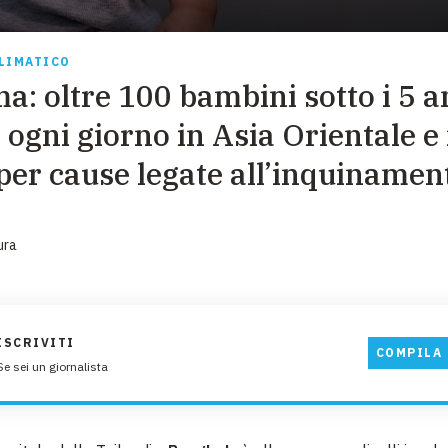
EMERGENZE
GRANDI DONAZIONI
LIMATICO
ma: oltre 100 bambini sotto i 5 a
DIVERSI MODI PER DONARE. SCEGLI IL PIÙ
COMODO PER TE
ogni giorno in Asia Orientale e 
 per cause legate all’inquinamen
ura
ISCRIVITI
COMPILA 
Se sei un giornalista