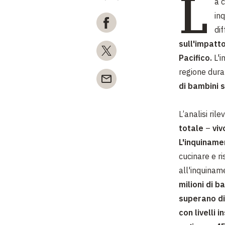
L
a c
in
di
sull'impatto
Pacifico.
L'i
regione duran
di bambini s
L’analisi ril
totale
–
viv
L'inquiname
cucinare e ri
all'inquinam
milioni di b
superano di 
con livelli 