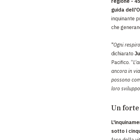
regione - 45
guida dell'
inquinante pr
che generano
"
Ogni respir
dichiarato
Ju
Pacifico. “
L'a
ancora in via
possono comp
loro sviluppo
Un forte
L'inquiname
sotto i cinq
fase della vi