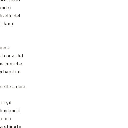
ando i
livello del
ai danni
ino a
el corso del
ie croniche
ei bambini.
 mette a dura
ie, il
limitano il
erdono
ha stimato