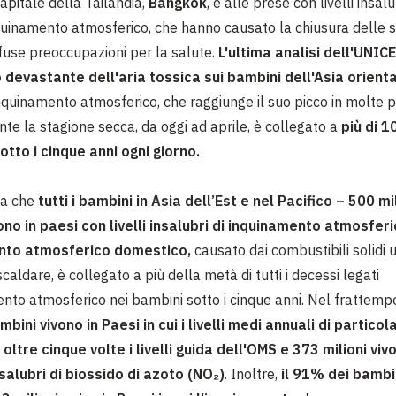
apitale della Tailandia,
Bangkok
, è alle prese con livelli insalu
quinamento atmosferico, che hanno causato la chiusura delle 
ffuse preoccupazioni per la salute.
L'ultima analisi dell'UNIC
 devastante dell'aria tossica sui bambini dell'Asia orienta
nquinamento atmosferico, che raggiunge il suo picco in molte p
te la stagione secca, da oggi ad aprile, è collegato a
più di 1
otto i cinque anni ogni giorno.
eva che
tutti i bambini in Asia dell’Est e nel Pacifico – 500 mil
ono in paesi con livelli insalubri di inquinamento atmosfer
nto atmosferico domestico,
causato dai combustibili solidi ut
scaldare, è collegato a più della metà di tutti i decessi legati
ento atmosferico nei bambini sotto i cinque anni.
Nel frattemp
ambini vivono in Paesi in cui i livelli medi annuali di partico
oltre cinque volte i livelli guida dell'OMS e 373 milioni viv
insalubri di biossido di azoto (NO₂)
. Inoltre,
il 91% dei bambi