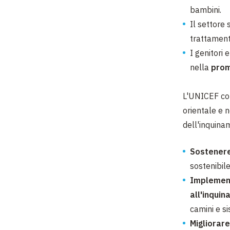
bambini.
Il settore 
trattamen
I genitori 
nella
promo
L'UNICEF coll
orientale e n
dell'inquina
Sostenere
sostenibile
Implement
all'inqui
camini e si
Migliorare