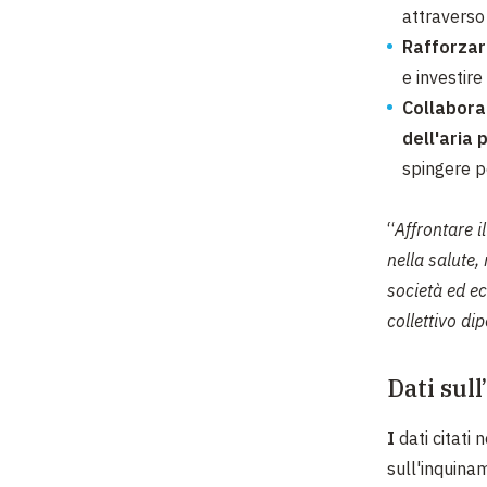
attraverso 
Rafforzare
e investire 
Collabora
dell'aria 
spingere pe
“
Affrontare 
nella salute,
società ed e
collettivo di
Dati sul
I
dati citati
sull'inquina