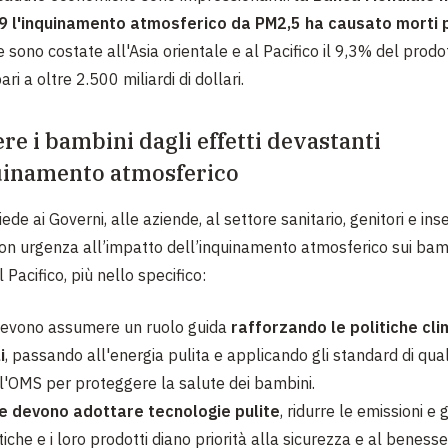
9 l'inquinamento atmosferico da PM2,5 ha causato morti
 sono costate all'Asia orientale e al Pacifico il 9,3% del prodo
ari a oltre 2.500 miliardi di dollari.
re i bambini dagli effetti devastanti
uinamento atmosferico
de ai Governi, alle aziende, al settore sanitario, genitori e ins
on urgenza all’impatto dell’inquinamento atmosferico sui bamb
l Pacifico, più nello specifico:
devono assumere un ruolo guida
rafforzando le politiche cli
i
, passando all'energia pulita e applicando gli standard di quali
all'OMS per proteggere la salute dei bambini.
e devono adottare tecnologie pulite
, ridurre le emissioni e
tiche e i loro prodotti diano priorità alla sicurezza e al benesse