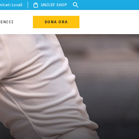
itati Locali
UNICEF SHOP
IENICI
DONA ORA