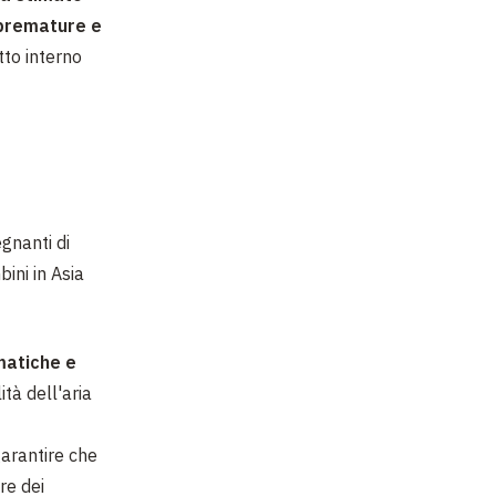
 premature e
tto interno
egnanti di
ini in Asia
matiche e
tà dell'aria
 garantire che
re dei