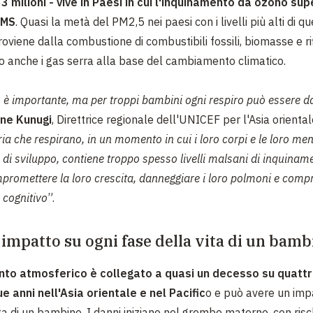
3 milioni - vive in Paesi in cui l'inquinamento da ozono super
OMS
. Quasi la metà del PM2,5 nei paesi con i livelli più alti di q
oviene dalla combustione di combustibili fossili, biomasse e rifi
 anche i gas serra alla base del cambiamento climatico.
o è importante, ma per troppi bambini ogni respiro può essere 
ne Kunugi
, Direttrice regionale dell'UNICEF per l'Asia orientale
ria che respirano, in un momento in cui i loro corpi e le loro me
 di sviluppo, contiene troppo spesso livelli malsani di inquinam
romettere la loro crescita, danneggiare i loro polmoni e compr
 cognitivo
”.
 impatto su ogni fase della vita di un bam
nto atmosferico è collegato a quasi un decesso su quattr
ue anni nell'Asia orientale e nel Pacific
o e può avere un imp
ta di un bambino. I danni iniziano nel grembo materno, con risch