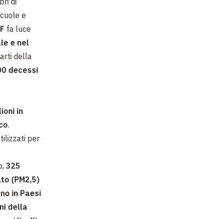
bri di
scuole e
EF
fa luce
le e nel
arti della
00 decessi
ioni in
ico
.
ilizzati per
o,
325
lato (PM2,5)
ono in Paesi
ni della