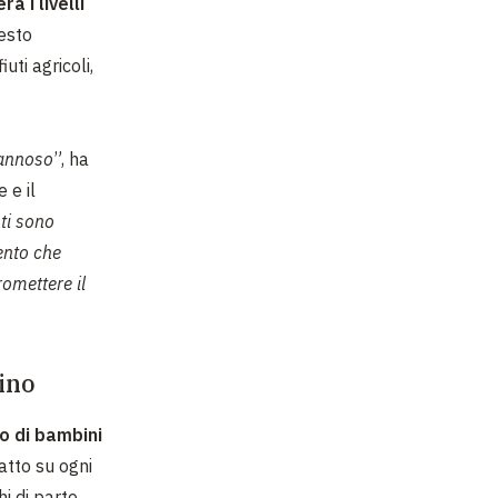
a i livelli
uesto
uti agricoli,
dannoso
”, ha
 e il
nti sono
ento che
omettere il
bino
o di bambini
atto su ogni
i di parto