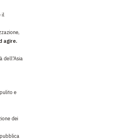
il
zzazione,
d agire.
à dell'Asia
pulito e
ione dei
 pubblica