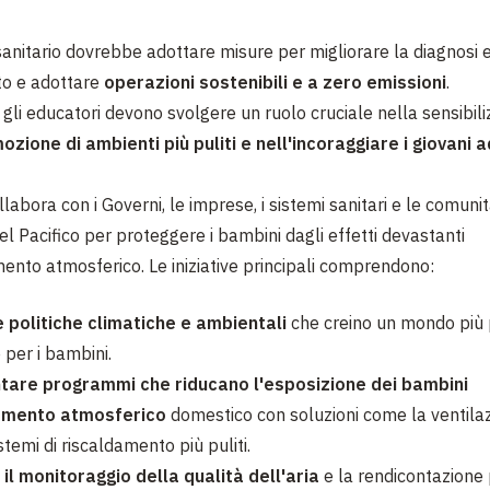
sanitario dovrebbe adottare misure per migliorare la diagnosi e 
to e adottare
operazioni sostenibili e a zero emissioni
.
e gli educatori devono svolgere un ruolo cruciale nella sensibili
zione di ambienti più puliti e nell'incoraggiare i giovani a
abora con i Governi, le imprese, i sistemi sanitari e le comunit
el Pacifico per proteggere i bambini dagli effetti devastanti
mento atmosferico. Le iniziative principali comprendono:
 politiche climatiche e ambientali
che creino un mondo più 
 per i bambini.
are programmi che riducano l'esposizione dei bambini
namento atmosferico
domestico con soluzioni come la ventilaz
stemi di riscaldamento più puliti.
 il monitoraggio della qualità dell'aria
e la rendicontazione