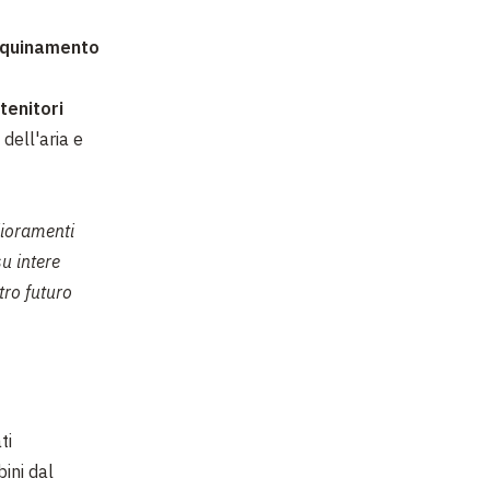
inquinamento
tenitori
dell'aria e
lioramenti
su intere
tro futuro
ti
ini dal