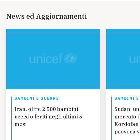
News ed Aggiornamenti
BAMBINI E GUERRE
BAMBINI E
Iran, oltre 2.500 bambini
Sudan: un
uccisi o feriti negli ultimi 5
mercato d
mesi
Kordofan 
provoca vi
bambini