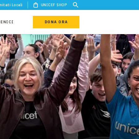
itati Locali
UNICEF SHOP
IENICI
DONA ORA