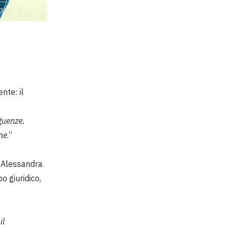
nte: il
guenze.
ne
.”
a Alessandra
o giuridico,
il