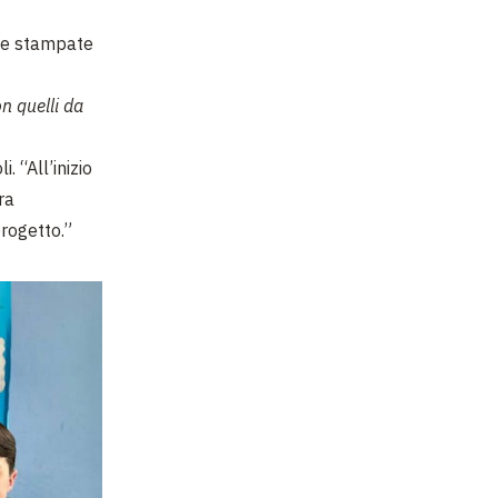
tte stampate
n quelli da
. “All’inizio
ra
progetto.”