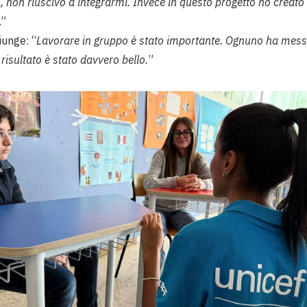
, non riuscivo a integrarmi. Invece in questo progetto ho creato 
.”
iunge: “
Lavorare in gruppo è stato importante. Ognuno ha mess
l risultato è stato davvero bello.
”