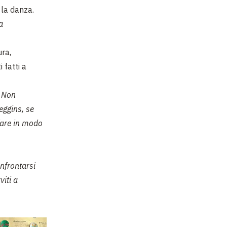
 la danza.
a
ura,
 fatti a
. Non
eggins, se
fare in modo
nfrontarsi
viti a