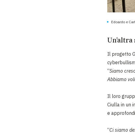
Edoardo e Carl
Un’altra
Il progetto G
cyberbullism
“
Siamo cresc
Abbiamo volu
Il loro grup
Ciulla in un 
e approfondi
“
Ci siamo det