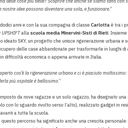
na delle cose più belle? Scoprire che anche se siamo tanti con s
le nostre idee possono diventare una sola, e funzionare
.”
dodici anni e con la sua compagna di classe
Carlotta
è tra i p
 UPSHIFT
alla
scuola media Minervini-Sisti di Rieti
. Insieme 
 ideato SKY, un progetto che unisce rigenerazione urbana e so
recupero delle case abbandonate per trasformarle in luoghi di
n difficoltà economica o appena arrivate in Italia.
erto cos’è la rigenerazione urbana e ci è piaciuto moltissimo: r
derla più ospitale è bellissimo
.”
omposto da nove ragazze e un solo ragazzo, ha disegnato una
lo con lo sguardo rivolto verso l’alto), realizzato gadget in res
avanti a tutta la scuola.
 questo percorso ha significato anche una crescita personale