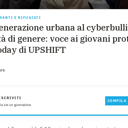
EMERGENZE
GRANDI DONAZIONI
RANTI E RIFUGIATI
generazione urbana al cyberbulli
DIVERSI MODI PER DONARE. SCEGLI IL PIÙ
COMODO PER TE
tà di genere: voce ai giovani pro
oday di UPSHIFT
ura
ISCRIVITI
COMPILA 
Se sei un giornalista