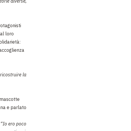
torie diverse,
rotagonisti
al loro
lidarietà:
 accoglienza
icostruire la
 mascotte
ina e parlato
:
“Io ero poco