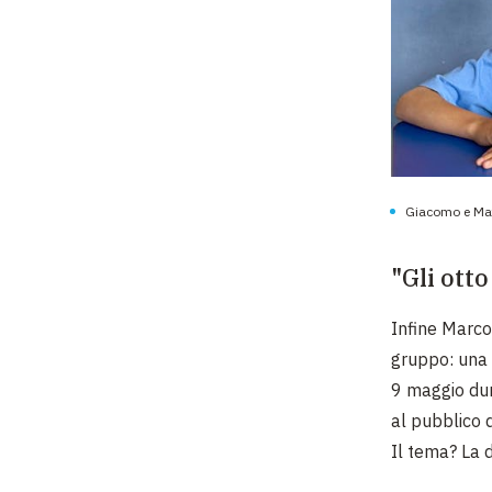
Giacomo e Matt
"Gli ott
Infine Marco
gruppo: una 
9 maggio dur
al pubblico 
Il tema? La d