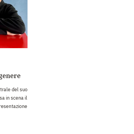
 genere
atrale del suo
a in scena il
resentazione