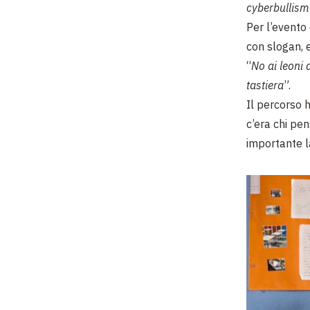
cyberbullis
Per l’evento
con slogan, 
“
No ai leoni 
tastiera
”.
Il percorso h
c’era chi pe
importante l