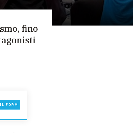
smo, fino
tagonisti
IL FORM