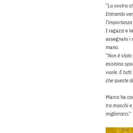
“
La nostra st
Entrambi veng
l’importanza 
I ragazzi e l
assegnato i r
mano.
“
Non è stato 
esistono spo
vuole. E tut
che queste d
Marco ha coor
tra maschi e 
migliorarci
.”