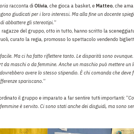
oria
racconta di
Olivia
, che gioca a basket, e
Matteo
, che ama
ono giudicati per i loro interessi. Ma alla fine un docente spieg
di abbattere gli stereotipi.
”
e ragazze del gruppo, otto in tutto, hanno scritto la sceneggiat
uoli, curato la regia, promosso lo spettacolo vendendo biglietti
facile. Ma ci ha fatto riflettere tanto. Le disparità sono ovunque
rt da maschi o da femmine. Anche un maschio può mettere un l
ti dovrebbero avere lo stesso stipendio. È chi comanda che deve 
ifferenze spariscano.
”
dinato il gruppo e imparato a far sentire tutti importanti: “
Co
femmine è servito. Ci sono stati anche dei disguidi, ma sono ser