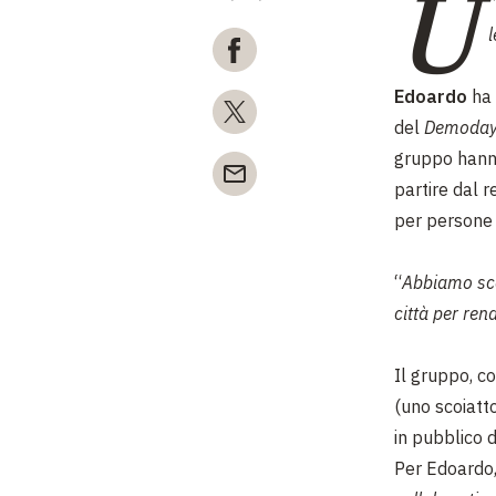
U
“
Edoardo
ha 
del
Demoday
gruppo hanno
partire dal 
per persone i
“
Abbiamo scop
città per ren
Il gruppo, c
(uno scoiatto
in pubblico d
Per Edoardo,