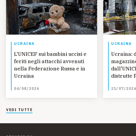
UCRAINA
UCRAINA
L'UNICEF sui bambini uccisi e
Ucraina: 
feriti negli attacchi avvenuti
magazzino
nella Federazione Russa e in
dall'UNIC
Ucraina
distrutte 
essenziali
04/08/2026
21/07/202
VEDI TUTTE