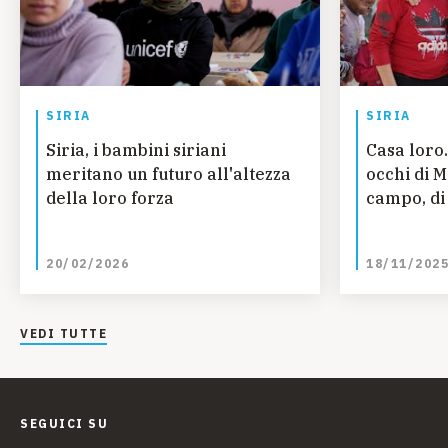
SIRIA
SIRIA
Siria, i bambini siriani
Casa loro.
meritano un futuro all'altezza
occhi di 
della loro forza
campo, di 
20/02/2026
18/11/202
VEDI TUTTE
SEGUICI SU