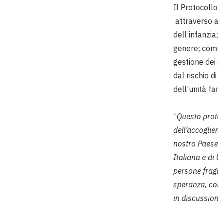
Il Protocoll
attraverso at
dell’infanzia
genere; comu
gestione dei
dal rischio 
dell’unità fa
“
Questo prot
dell’accoglie
nostro Paese.
Italiana e di
persone fragi
speranza, col
in discussio