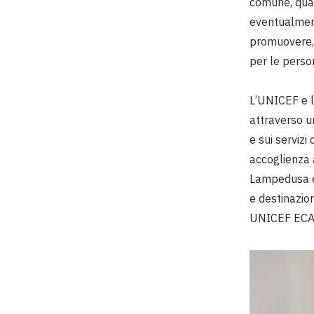
comune, qua
eventualment
promuovere, 
per le perso
L’UNICEF e l
attraverso u
e sui servizi
accoglienza a
Lampedusa e 
e destinazio
UNICEF ECA