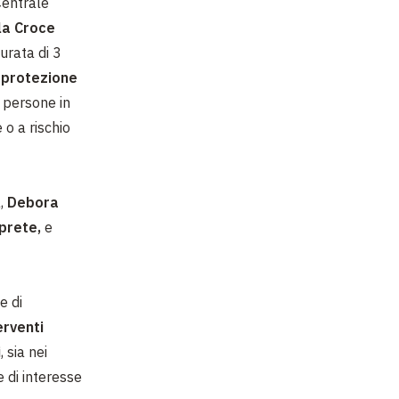
Centrale
la Croce
urata di 3
a protezione
e persone in
 o a rischio
,
Debora
iprete,
e
e di
erventi
i
, sia nei
e di interesse