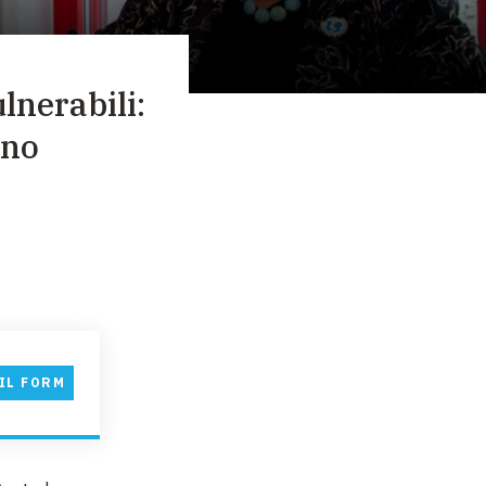
ulnerabili:
ano
IL FORM