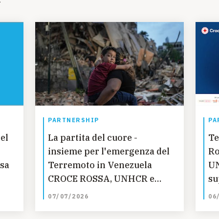
PARTNERSHIP
PA
el
La partita del cuore -
Te
insieme per l'emergenza del
Ro
esa
Terremoto in Venezuela
UN
CROCE ROSSA, UNHCR e
su
UNICEF SMS Solidale 45595
co
07/07/2026
06
Fondazione Ausilia per i
so