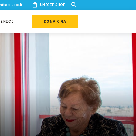
itati Locali
UNICEF SHOP
IENICI
DONA ORA