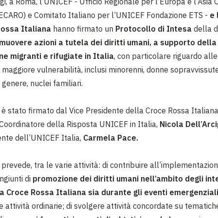
gi, a Roma, l’UNICEF - Ufficio Regionale per l’Europa e l’Asia 
ECARO) e Comitato Italiano per l’UNICEF Fondazione ETS -
e 
ossa Italiana
hanno firmato un
Protocollo di Intesa
della d
muovere azioni a tutela dei diritti umani, a supporto dell
e migranti e rifugiate in Italia
, con particolare riguardo all
 maggiore vulnerabilità, inclusi minorenni, donne sopravvissute
 genere, nuclei familiari.
 è stato firmato dal Vice Presidente della Croce Rossa Italiana
Coordinatore della Risposta UNICEF in Italia,
Nicola Dell’Arc
nte dell’UNICEF Italia,
Carmela Pace.
 prevede, tra le varie attività: di contribuire all’implementazion
ngiunti di
promozione dei diritti umani nell’ambito degli int
la Croce Rossa Italiana sia durante gli eventi emergenzial
e attività ordinarie; di svolgere attività concordate su tematich