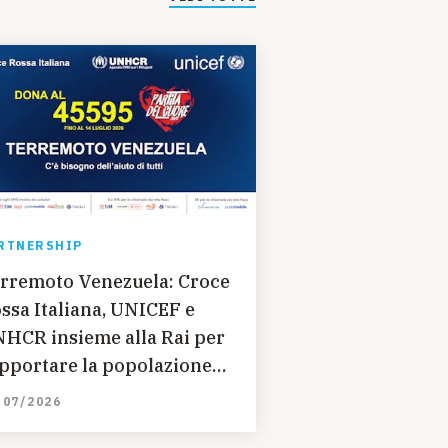
RTNERSHIP
rremoto Venezuela: Croce
ssa Italiana, UNICEF e
HCR insieme alla Rai per
pportare la popolazione
n partita del cuore e sms
/07/2026
lidale 45595