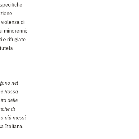
specifiche
ezione
 violenza di
i minorenni;
 e rifugiate
tutela
o
ngono nel
oce Rossa
ità delle
riche di
ano più messi
a Italiana.