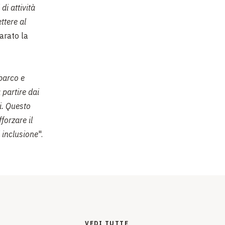
di attività
ttere al
iarato la
barco e
 partire dai
i. Questo
forzare il
 inclusione
".
VEDI TUTTE