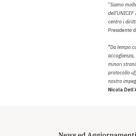
“
Siamo molto 
dell’UNICEF I
centro i dirit
Presidente d
"
Da tempo co
accoglienza, 
minori strani
protocollo uf
nostro impeg
Nicola Dell’
News ed Aggiornament