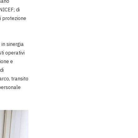
ssano
NICEF; di
i protezione
in sinergia
i operativi
zione e
di
rco, transito
 personale