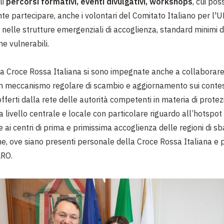
li
percorsi formativi, eventi divulgativi, workshops
, cui po
e partecipare, anche i volontari del Comitato Italiano per l'U
nelle strutture emergenziali di accoglienza, standard minimi d
ne vulnerabili.
a Croce Rossa Italiana si sono impegnate anche a collaborare 
n meccanismo regolare di scambio e aggiornamento sui contest
 offerti dalla rete delle autorità competenti in materia di prote
 livello centrale e locale con particolare riguardo all’hotspot 
ai centri di prima e primissima accoglienza delle regioni di sba
ne, ove siano presenti personale della Croce Rossa Italiana e
RO.