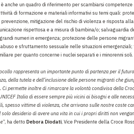
o è anche un quadro di riferimento per scambiarsi competenze 
tività di formazione e materiali informativi su temi quali: prot
; prevenzione, mitigazione del rischio di violenza e risposta alla
nicazione rispettosa e a misura di bambina/o; salvaguardia de
 grandi numeri in emergenza; protezione delle persone migranti
di abuso e sfruttamento sessuale nelle situazioni emergenziali; 
miliare per quanto concerne i nuclei separati e i minorenni soli.
ocollo rappresenta un importante punto di partenza per il futur
nza, della tutela e dell’inclusione delle persone migranti che giu
 Ci permette inoltre di rimarcare la volontà condivisa della Cr
 UNICEF Italia di essere sempre più vicini ai bisogni e alle necess
li, spesso vittime di violenza, che arrivano sulle nostre coste ca
 solo desiderio di avere una vita in cui i propri diritti non veng
ne
”, ha detto
Debora Diodati
, Vice Presidente della Croce Ross