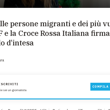
EMERGENZE
GRANDI DONAZIONI
elle persone migranti e dei più v
DIVERSI MODI PER DONARE. SCEGLI IL PIÙ
COMODO PER TE
 e la Croce Rossa Italiana firm
lo d'intesa
ura
ISCRIVITI
COMPILA 
Se sei un giornalista