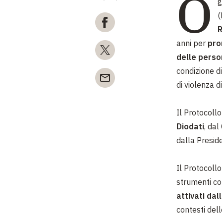
O
g
(
R
anni per
pro
delle person
condizione di
di violenza di
Il Protocollo
Diodati
, dal
dalla
Preside
Il Protocollo
strumenti co
attivati dal
contesti dell