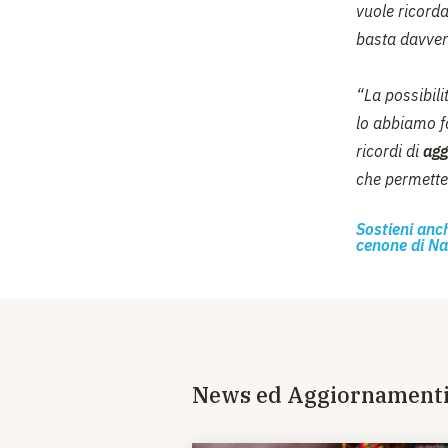
vuole ricorda
basta davver
“La possibili
lo abbiamo fa
ricordi di
agg
che permetter
Sostieni anch
cenone di Na
News ed Aggiornament