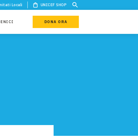
itati Locali
UNICEF SHOP
IENICI
DONA ORA