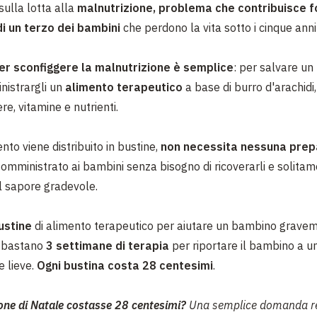
sulla lotta alla
malnutrizione, problema che contribuisce 
di un terzo dei bambini
che perdono la vita sotto i cinque anni 
per sconfiggere la malnutrizione è semplice
: per salvare u
istrargli un
alimento terapeutico
a base di burro d'arachidi
ere, vitamine e nutrienti.
nto viene distribuito in bustine,
non necessita nessuna prep
omministrato ai bambini senza bisogno di ricoverarli e solita
al sapore gradevole.
ustine
di alimento terapeutico per aiutare un bambino grave
e bastano
3 settimane di terapia
per riportare il bambino a un 
e lieve.
Ogni bustina costa 28 centesimi
.
one di Natale costasse 28 centesimi?
Una semplice domanda re