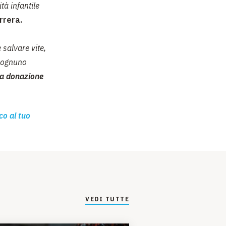
tà infantile
rrera.
 salvare vite,
e ognuno
na donazione
co al tuo
VEDI TUTTE