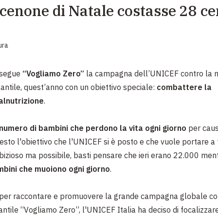
 cenone di Natale costasse 28 c
EMERGENZE
GRANDI DONAZIONI
ura
DIVERSI MODI PER DONARE. SCEGLI IL PIÙ
COMODO PER TE
osegue
“Vogliamo Zero”
la campagna dell’UNICEF contro la m
fantile, quest’anno con un obiettivo speciale:
combattere la
lnutrizione
.
 numero di bambini che perdono la vita ogni giorno
per caus
uesto l'obiettivo che l'UNICEF si è posto e che vuole portare a
bizioso ma possibile, basti pensare che ieri erano 22.000 men
mbini che muoiono ogni giorno
.
 per raccontare e promuovere la grande campagna globale co
antile “Vogliamo Zero”, l'UNICEF Italia ha deciso di focalizzar