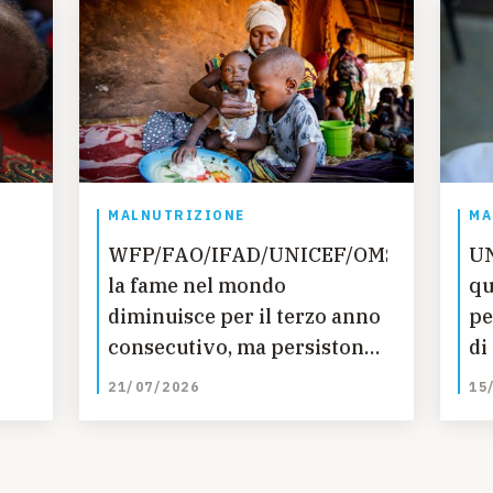
MALNUTRIZIONE
MA
WFP/FAO/IFAD/UNICEF/OMS:
UN
i
la fame nel mondo
qu
diminuisce per il terzo anno
pe
consecutivo, ma persistono
di
le disparità regionali –
ac
21/07/2026
15
nuovo rapporto ONU