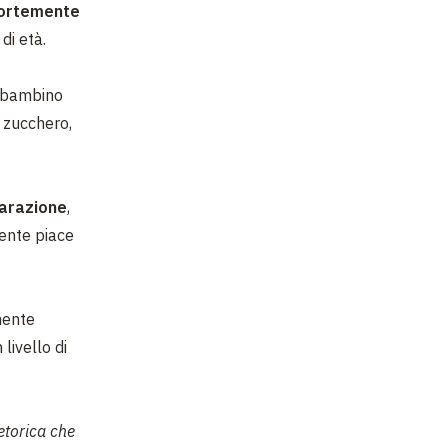
fortemente
di età.
n bambino
, zucchero,
arazione
,
mente piace
mente
livello di
torica che