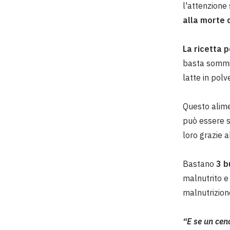
l'attenzione 
alla morte 
La ricetta 
basta sommin
latte in polv
Questo alime
può essere s
loro grazie 
Bastano
3 b
malnutrito 
malnutrizion
“E se un cen