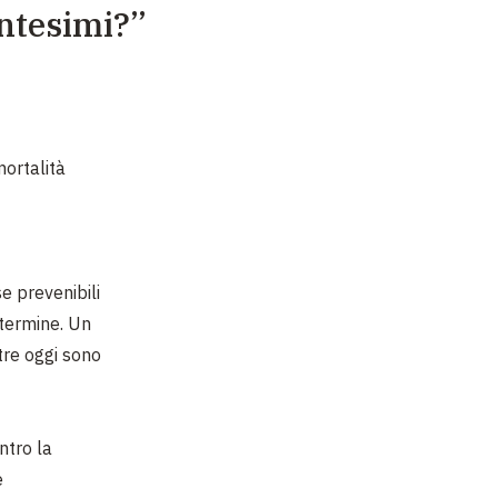
entesimi?”
ortalità
e prevenibili
 termine. Un
tre oggi sono
ntro la
e