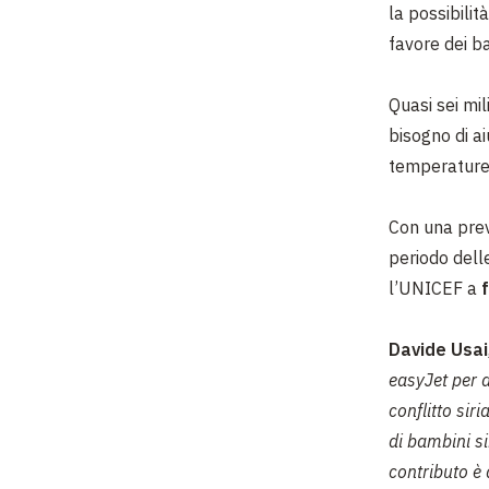
la possibili
favore dei ba
Quasi sei mil
bisogno di ai
temperature 
Con una prev
periodo delle
l’UNICEF a
Davide Usai
easyJet per a
conflitto sir
di bambini si
contributo è 