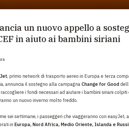
EMERGENZE
GRANDI DONAZIONI
lancia un nuovo appello a soste
DIVERSI MODI PER DONARE. SCEGLI IL PIÙ
COMODO PER TE
CEF in aiuto ai bambini siriani
ura
Jet
, primo network di trasporto aereo in Europa e terza comp
lia, annuncia il sostegno alla campagna
Change for Good
dell
raccogliere i fondi necessari ad aiutare i bambini siriani colpiti 
ranno un nuovo inverno molto freddo.
ime sei settimane, i passeggeri che viaggeranno con easyJet, a
perati in
Europa, Nord Africa, Medio Oriente, Islanda e Russ