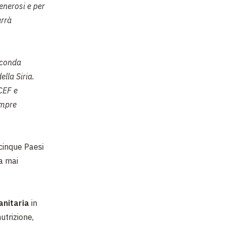
generosi e per
arrà
seconda
lla Siria.
ICEF e
empre
 cinque Paesi
ia mai
anitaria
in
utrizione,