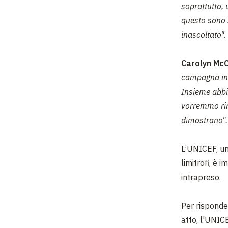
soprattutto, 
questo sono 
inascoltato".
Carolyn McC
campagna inve
Insieme abbia
vorremmo ring
dimostrano".
L’UNICEF, un
limitrofi, è
intrapreso.
Per risponde
atto, l'UNICE