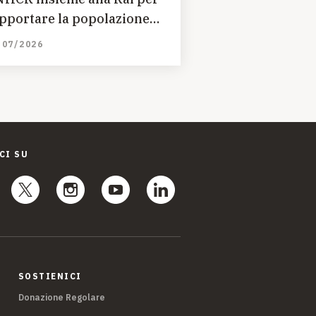
pportare la popolazione
n partita del cuore e sms
/07/2026
lidale 45595
CI SU
SOSTIENICI
Donazione Regolare