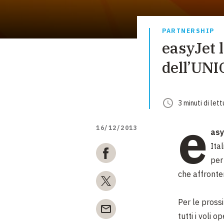
PARTNERSHIP
easyJet 
dell’UNI
3
minuti
di lett
e
16/12/2013
asy
Ita
per 
che affronte
Per le pross
tutti i voli o