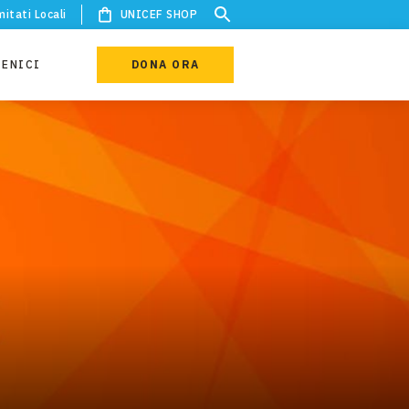
itati Locali
UNICEF SHOP
IENICI
DONA ORA