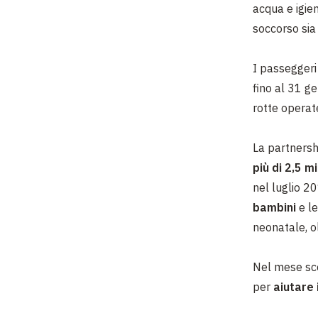
acqua e igien
soccorso sia 
I passeggeri
fino al 31 g
rotte operate
La partnersh
più di 2,5 mi
nel luglio 2
bambini
e le
neonatale, o
Nel mese sco
per
aiutare 