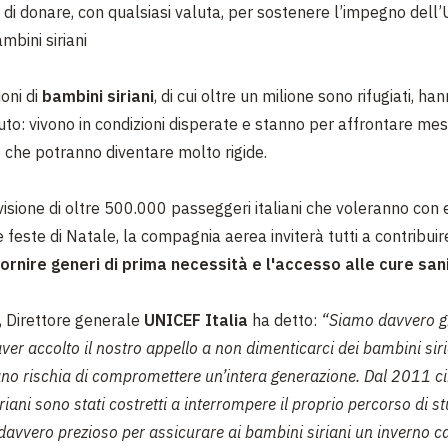
tà di donare, con qualsiasi valuta, per sostenere l’impegno del
mbini siriani
ioni di
bambini siriani
, di cui oltre un milione sono rifugiati, h
uto: vivono in condizioni disperate e stanno per affrontare mesi d
che potranno diventare molto rigide.
isione di oltre 500.000 passeggeri italiani che voleranno con 
 feste di Natale, la compagnia aerea inviterà tutti a contribuir
fornire generi di prima necessità e l'accesso alle cure san
, Direttore generale
UNICEF Italia
ha detto:
“Siamo davvero gr
ver accolto il nostro appello a non dimenticarci dei bambini siria
iano rischia di compromettere un’intera generazione. Dal 2011 ci
riani sono stati costretti a interrompere il proprio percorso di st
davvero prezioso per assicurare ai bambini siriani un inverno ca