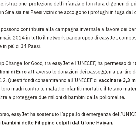
e, istruzione, protezione dell'infanzia e fornitura di generi di p
in Siria sia nei Paesi vicini che accolgono i profughi in fuga dal 
 possono contribuire alla campagna invernale a favore dei bamb
ennaio 2014 in tutto il network paneuropeo di easyJet, compo
 in più di 34 Paesi.
ip Change for Good, tra easyJet e l’UNICEF, ha permesso di
r
lioni di Euro
attraverso le donazioni dei passeggeri a partire d
012. Questi fondi consentiranno all’UNICEF di
vaccinare 3,3 mi
 loro madri contro le malattie infantili mortali e il tetano mate
ltre a proteggere due milioni di bambini dalla poliomelite.
rso, easyJet ha sostenuto l’appello di emergenza dell’UNICE
i bambini delle Filippine colpiti dal tifone Haiyan.