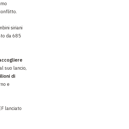
rimo
conflitto.
ini siriani
sto da 685
accogliere
al suo lancio,
lioni di
rno e
F lanciato