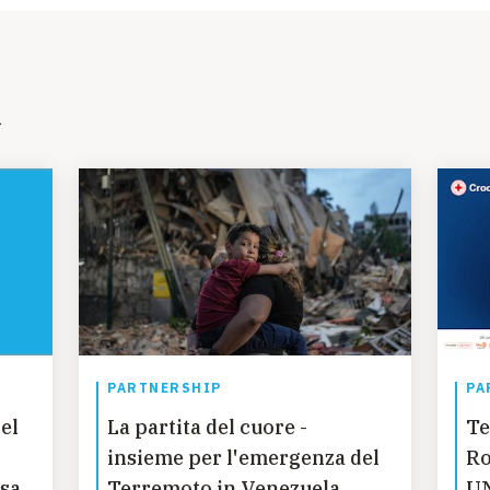
i
PARTNERSHIP
PA
el
La partita del cuore -
Te
insieme per l'emergenza del
Ro
esa
Terremoto in Venezuela
UN