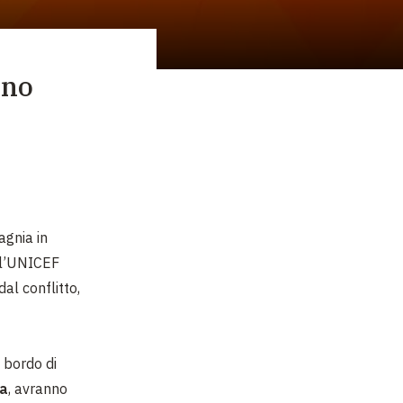
gno
agnia in
l’UNICEF
dal conflitto,
 bordo di
ia
, avranno