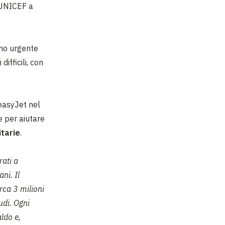
l’UNICEF a
anno urgente
ifficili, con
easyJet nel
e per aiutare
itarie
.
ati a
ni. Il
rca 3 milioni
udi. Ogni
ldo e,