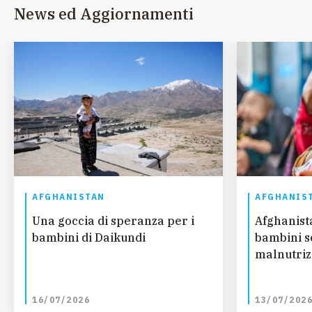
News ed Aggiornamenti
AFGHANISTAN
AFGHANIS
Una goccia di speranza per i
Afghanista
bambini di Daikundi
bambini so
malnutriz
16/07/2026
13/07/202