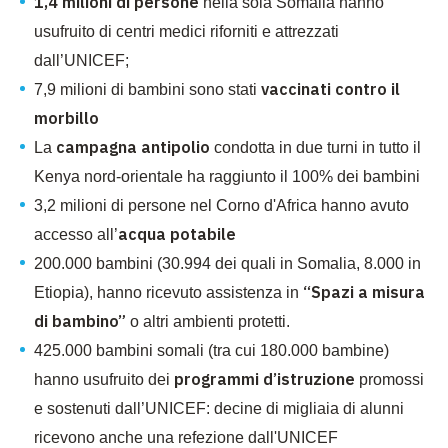
1,4 milioni di persone
nella sola Somalia hanno
usufruito di centri medici riforniti e attrezzati
dall’UNICEF;
vaccinati contro il
7,9 milioni di bambini sono stati
morbillo
campagna antipolio
La
condotta in due turni in tutto il
Kenya nord-orientale ha raggiunto il 100% dei bambini
3,2 milioni di persone nel Corno d'Africa hanno avuto
acqua potabile
accesso all’
200.000 bambini (30.994 dei quali in Somalia, 8.000 in
“Spazi a misura
Etiopia), hanno ricevuto assistenza in
di bambino”
o altri ambienti protetti.
425.000 bambini somali (tra cui 180.000 bambine)
programmi d’istruzione
hanno usufruito dei
promossi
e sostenuti dall’UNICEF: decine di migliaia di alunni
ricevono anche una refezione dall'UNICEF