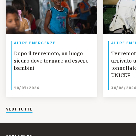
ALTRE EMERGENZE
ALTRE EME
Dopo il terremoto, un luogo
Terremot
sicuro dove tornare ad essere
arrivato u
bambini
tonnellate
UNICEF
10/07/2026
30/06/202
VEDI TUTTE