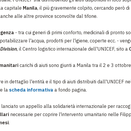
lla capitale
Manila
, il più gravemente colpito, cercando però d
i anche alle altre province sconvolte dal tifone.
rgenza
- tra cui generi di primi conforto, medicinali di pronto s
potabilizzare l'acqua, prodotti per l'igiene, coperte ecc. - veng
Division
, il Centro logistico internazionale dell'UNICEF, sito a
umanitari
carichi di aiuti sono giunti a Manila tra il 2 e 3 ottobre
 in dettaglio l'entità e il tipo di aiuti distribuiti dall'UNICEF nel
re la
scheda informativa
a fondo pagina.
lanciato un appello alla solidarietà internazionale per raccog
llari
necessarie per coprire l'intervento umanitario nelle Filip
mesi
.