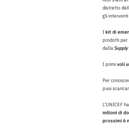
distretto de
gli intervent
I
kit di eme
prodotti per 
dalla
Supply 
I primi
voli 
Per conoscere
puoi scarica
L'UNICEF ha 
milioni di do
prossimi 6 