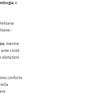
mbogia
e
etsana -
nza
, mentre
aree rurali
e abitazioni
primo conforto
nella
gere