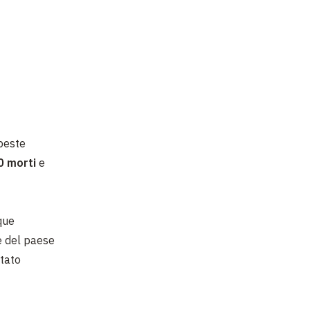
peste
0 morti
e
que
e del paese
stato