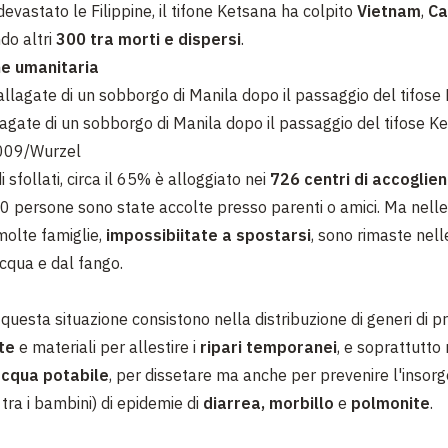
evastato le Filippine, il tifone Ketsana ha colpito
Vietnam
,
Ca
do altri
300 tra morti e dispersi
.
ne umanitaria
lagate di un sobborgo di Manila dopo il passaggio del tifose K
09/Wurzel
i sfollati, circa il 65% è alloggiato nei
726 centri di accoglie
0 persone sono state accolte presso parenti o amici. Ma nelle 
molte famiglie,
impossibiitate a spostarsi
, sono rimaste nell
acqua e dal fango.
n questa situazione consistono nella distribuzione di generi di 
te
e materiali per allestire i
ripari temporanei
, e soprattutto 
cqua potabile
, per dissetare ma anche per prevenire l'insor
tra i bambini) di epidemie di
diarrea, morbillo
e
polmonite
.