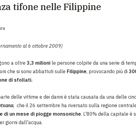
a tifone nelle Filippine
EMERGENZE
GRANDI DONAZIONI
ura
DIVERSI MODI PER DONARE. SCEGLI IL PIÙ
COMODO PER TE
ornamento al 6 ottobre 2009)
gono a oltre
3,3 milioni
le persone colpite da una serie di tem
ifoni che si sono abbattuti sulle
Filippine
, provocando più di
30
one di sfollati.
arte delle vittime e dei danni è stata causata da una delle cin
etsana
, che il 26 settembre ha riversato sulla regione central
te di un mese di piogge monsoniche
. L'80% della capitale è 
 giorni dall'acqua.