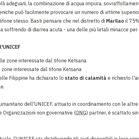
lli adeguati, la combinazione di acqua impura, sovraffollame
gieniche può facilmente provocare un numero di vittime superio
tifone stesso. Basti pensare che nel distretto di
Marilao
il 75%
ta soffrendo di diarrea acuta - una delle più letali minacce per 
ll'UNICEF
zone interessate dal tifone Ketsana
lle Filippine ha dichiarato lo
stato di calamità
e richiesto l'a
le.
 umanitario dell'UNICEF, attuato in coordinamento con le altre
e Organizzazioni non governative (
ONG
) partner, è scattato sin 
tuale, l'UNICEF sta distribuendo gli aiuti disponibili in loco sop