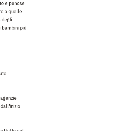
nto e penose
re a quelle
 degli
i bambini più
iuto
 agenzie
dall'inizio
rattutto nel