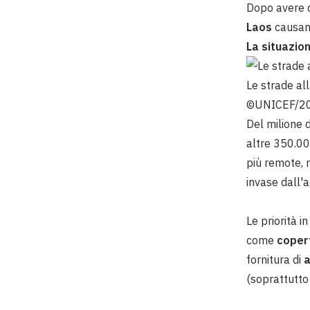
Dopo avere d
Laos
causan
La situazio
Le strade al
©UNICEF/20
Del milione d
altre 350.00
più remote, 
invase dall'
Le priorità i
come
coper
fornitura di
a
(soprattutto 