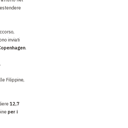
i estendere
occorso,
ono inviati
Copenhagen
.
.
le Filippine,
liere
12,7
pine
per i