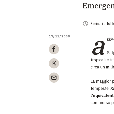
Emergenz
3
minuti
di lett
a
17/11/2009
ggi
Sal
tropicali e t
circa
un mili
La maggior p
tempeste,
K
l'equivalen
sommerso per