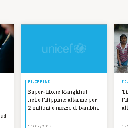
i
FILIPPINE
FI
Super-tifone Mangkhut
Ti
nelle Filippine: allarme per
Fi
2 milioni e mezzo di bambini
al
sud
14/09/2018
19