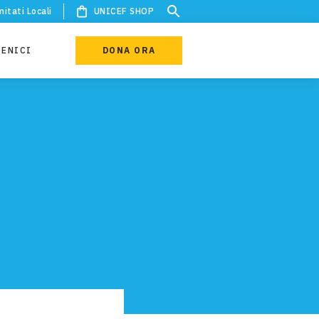
itati Locali
UNICEF SHOP
IENICI
DONA ORA