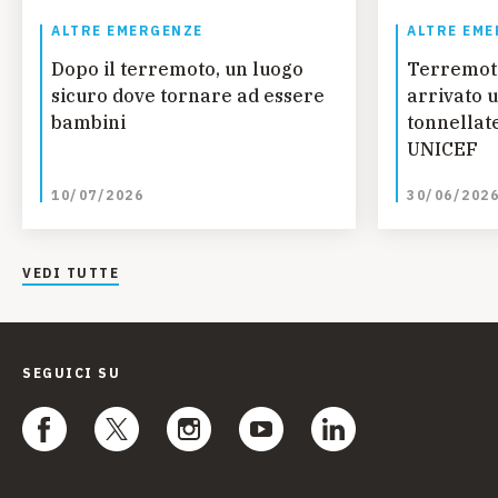
ALTRE EMERGENZE
ALTRE EME
Dopo il terremoto, un luogo
Terremot
sicuro dove tornare ad essere
arrivato u
bambini
tonnellate
UNICEF
10/07/2026
30/06/202
VEDI TUTTE
SEGUICI SU