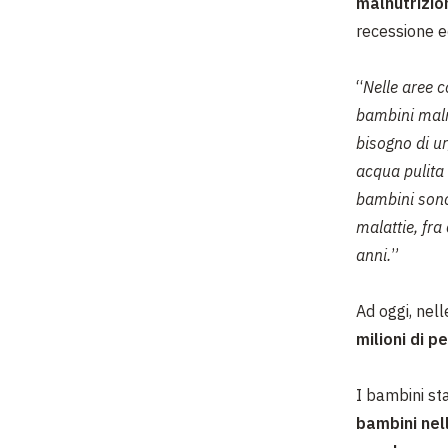
malnutrizio
recessione 
“
Nelle aree c
bambini maln
bisogno di ur
acqua pulita 
bambini sono
malattie, fra
anni.
”
Ad oggi, nell
milioni di 
I bambini st
bambini nel