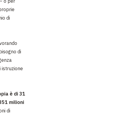
– o per
proprie
io di
lavorando
bisogno di
rgenza
 istruzione
opia è di 31
351 milioni
oni di