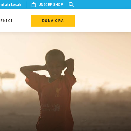
itati Locali
UNICEF SHOP
IENICI
DONA ORA