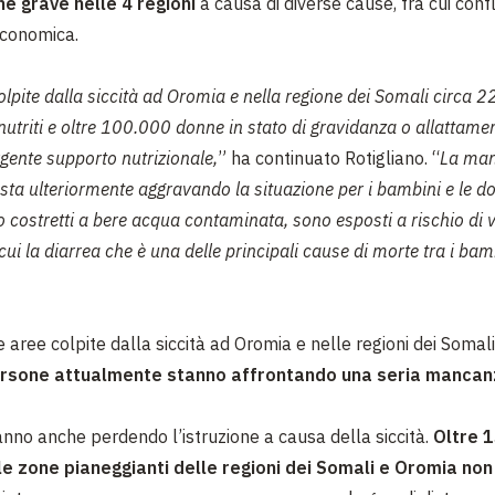
ne grave nelle 4 regioni
a causa di diverse cause, fra cui confli
economica.
olpite dalla siccità ad Oromia e nella regione dei Somali circa 
utriti e oltre 100.000 donne in stato di gravidanza o allattam
gente supporto nutrizionale,
” ha continuato Rotigliano. “
La man
sta ulteriormente aggravando la situazione per i bambini e le do
 costretti a bere acqua contaminata, sono esposti a rischio di v
 cui la diarrea che è una delle principali cause di morte tra i bam
e aree colpite dalla siccità ad
Oromia e nelle regioni dei Somali
persone attualmente stanno affrontando una seria mancan
anno anche perdendo l’istruzione a causa della siccità.
Oltre 
le zone pianeggianti delle regioni dei Somali e Oromia non