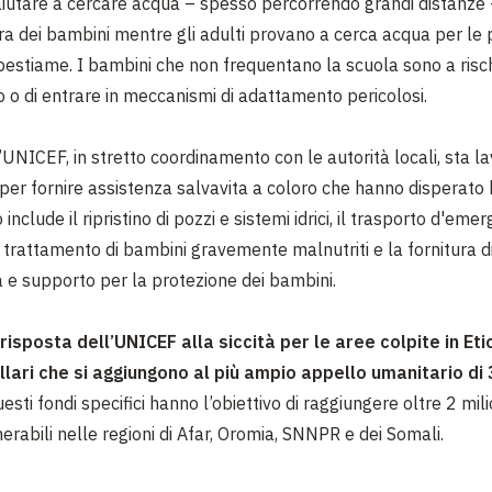
iutare a cercare acqua – spesso percorrendo grandi distanze 
ra dei bambini mentre gli adulti provano a cerca acqua per le 
 bestiame. I bambini che non frequentano la scuola sono a risch
 o di entrare in meccanismi di adattamento pericolosi.
l’UNICEF, in stretto coordinamento con le autorità locali, sta 
per fornire assistenza salvavita a coloro che hanno disperato 
 include il ripristino di pozzi e sistemi idrici, il trasporto d'eme
l trattamento di bambini gravemente malnutriti e la fornitura di
e supporto per la protezione dei bambini.
 risposta dell’UNICEF alla siccità per le aree colpite in Eti
ollari che si aggiungono al più ampio appello umanitario di 
uesti fondi specifici hanno l’obiettivo di raggiungere oltre 2 mili
erabili nelle regioni di Afar, Oromia, SNNPR e dei Somali.