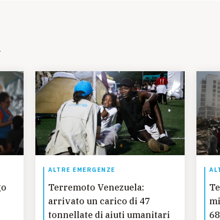
i
ALTRE EMERGENZE
AL
go
Terremoto Venezuela:
Te
arrivato un carico di 47
mi
tonnellate di aiuti umanitari
68