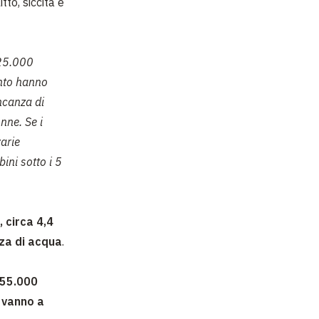
tto, siccità e
225.000
ento hanno
canza di
nne. Se i
arie
bini sotto i 5
, circa 4,4
za di acqua
.
155.000
 vanno a