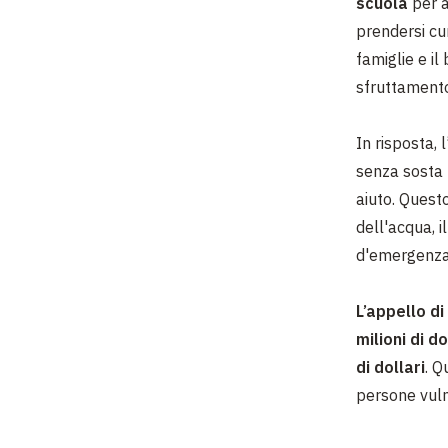
scuola
per a
prendersi cu
famiglie e il
sfruttamento
In risposta, 
senza sosta 
aiuto. Questo
dell'acqua, i
d'emergenza 
L’appello di
milioni di d
di dollari
. Q
persone vuln