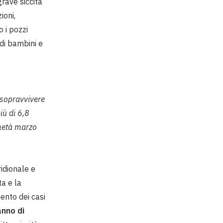
rave siccità
ioni,
 i pozzi
 di bambini e
r sopravvivere
iù di 6,8
 metà marzo
idionale e
ta e la
ento dei casi
anno di