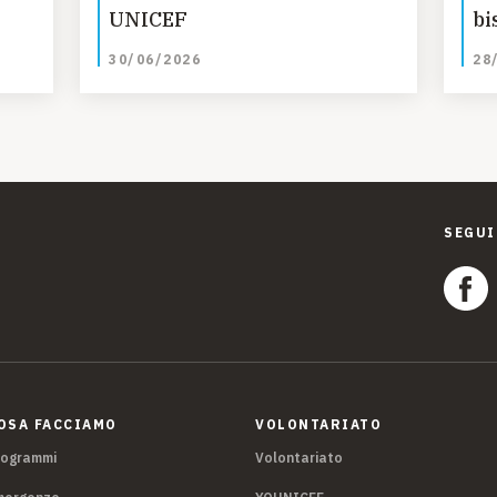
UNICEF
bi
um
30/06/2026
28
SEGUI
OSA FACCIAMO
VOLONTARIATO
rogrammi
Volontariato