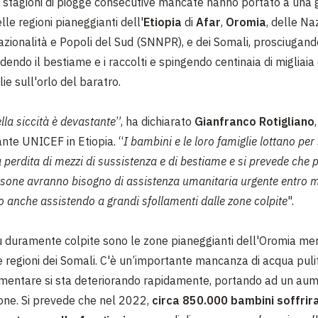
 stagioni di piogge consecutive mancate hanno portato a una g
lle regioni pianeggianti dell'
Etiopia
di
Afar
,
Oromia
, delle Naz
zionalità e Popoli del Sud (SNNPR), e dei Somali, prosciugando
dendo il bestiame e i raccolti e spingendo centinaia di migliaia
lie sull'orlo del baratro.
lla siccità è devastante
”, ha dichiarato
Gianfranco Rotigliano
,
te UNICEF in Etiopia. “
I bambini e le loro famiglie lottano pe
 perdita di mezzi di sussistenza e di bestiame e si prevede che
p
ersone avranno bisogno di assistenza umanitaria urgente entro
 anche assistendo a grandi sfollamenti dalle zone colpite
".
iù duramente colpite sono le zone pianeggianti dell'Oromia mer
le regioni dei Somali. C'è un’importante mancanza di acqua puli
imentare si sta deteriorando rapidamente, portando ad un aum
ione. Si prevede che nel 2022,
circa 850.000 bambini soffrir