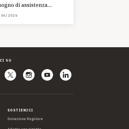
sogno di assistenza
anitaria
/06/2026
CI SU
SOSTIENICI
Donazione Regolare