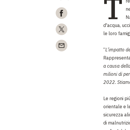
T
re
ne
Na
d'acqua, ucci
le loro famig
“
L’impatto de
Rappresentan
a causa della
milioni di p
2022. Stiamo
Le regioni p
orientale e 
sicurezza al
di malnutriz