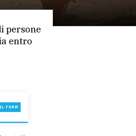
 di persone
ia entro
IL FORM