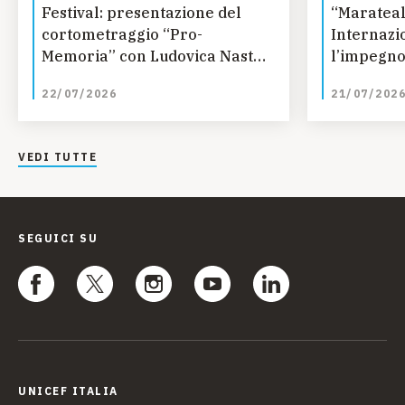
Festival: presentazione del
“Marateal
cortometraggio “Pro-
Internazi
Memoria” con Ludovica Nasti
l’impegno
e Valeria Altobelli
22/07/2026
21/07/202
VEDI TUTTE
SEGUICI SU
UNICEF ITALIA