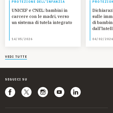
PROTEZIONE DELL'INFANZIA
PROTEZION
UNICEF e CNEL: bambini in
Dichiaraz
carcere con le madri, verso
sulle imm
un sistema di tutela integrato
di bambin
dall'Intel
14/05/2026
04/02/202
VEDI TUTTE
SEGUICI SU