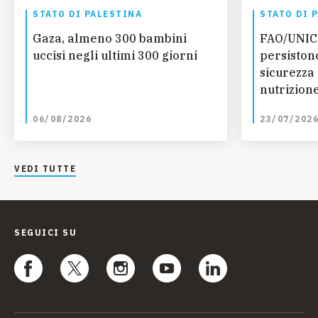
STATO DI PALESTINA
STATO DI 
Gaza, almeno 300 bambini
FAO/UNIC
uccisi negli ultimi 300 giorni
persistono
sicurezza
nutrizione
analisi IP
06/08/2026
23/07/202
VEDI TUTTE
SEGUICI SU