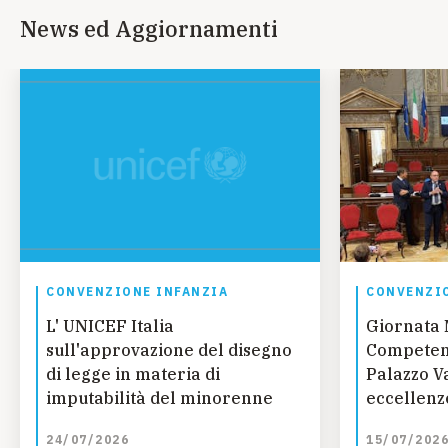
News ed Aggiornamenti
CONVENZIONE INFANZIA
CONVENZIO
L' UNICEF Italia
Giornata 
sull'approvazione del disegno
Competenz
di legge in materia di
Palazzo Va
imputabilità del minorenne
eccellenze
talento, 
24/07/2026
15/07/202