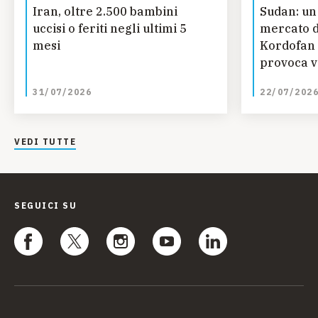
Iran, oltre 2.500 bambini
Sudan: un
uccisi o feriti negli ultimi 5
mercato d
mesi
Kordofan 
provoca vi
bambini
31/07/2026
22/07/202
VEDI TUTTE
SEGUICI SU