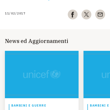
11/02/2017
News ed Aggiornamenti
BAMBINI E GUERRE
BAMBINI E