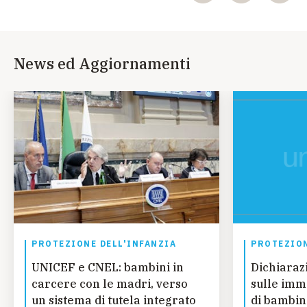
News ed Aggiornamenti
PROTEZIONE DELL'INFANZIA
PROTEZION
UNICEF e CNEL: bambini in
Dichiaraz
carcere con le madri, verso
sulle imm
un sistema di tutela integrato
di bambin