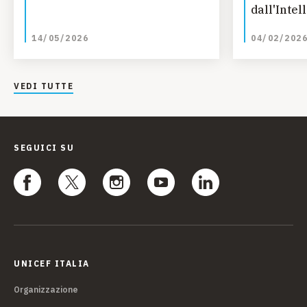
dall'Intel
14/05/2026
04/02/202
VEDI TUTTE
SEGUICI SU
UNICEF ITALIA
Organizzazione