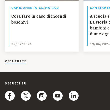
CAMBIAMENTO CLIMATICO
CAMBIAME
Cosa fare in caso di incendi
A scuola s
boschivi
La storia 
bambini c
fiume ogn
studiare 
29/07/2026
19/06/202
Guinea
VEDI TUTTE
SEGUICI SU