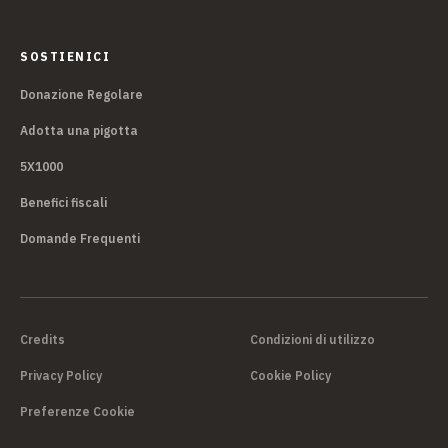
laboratori, convegni, mostre, letture animate,
proiezioni di film, attività ludiche e sportive in diverse
SOSTIENICI
città.
Donazione Regolare
Adotta una pigotta
5X1000
Benefici fiscali
Domande Frequenti
Credits
Condizioni di utilizzo
Privacy Policy
Cookie Policy
Preferenze Cookie