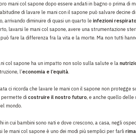
loro mani col sapone dopo essere andati in bagno o prima di m
bitudine di lavare le mani con il sapone può salvare decine di 
o, arrivando diminuire di quasi un quarto le
infezioni respirat
arto, lavarsi le mani col sapone, avere una strumentazione steri
, può fare la differenza fra la vita e la morte. Ma non tutti han
ni col sapone ha un impatto non solo sulla salute e la
nutriz
truzione, l’
economia e l’equità
.
ata ci ricorda che lavare le mani con il sapone non protegge s
i permette di
costruire il nostro futuro
, e anche quello delle
del mondo.
oghi in cui bambini sono nati e dove crescono, a casa, negli osped
si le mani col sapone è uno dei modi più semplici per farli
rima