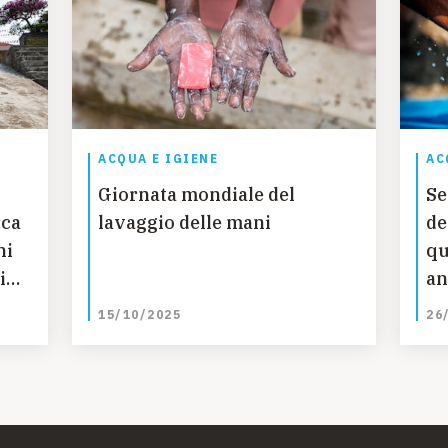
ACQUA E IGIENE
AC
Giornata mondiale del
Se
rca
lavaggio delle mani
de
ni
qu
izi
an
ri
po
15/10/2025
26