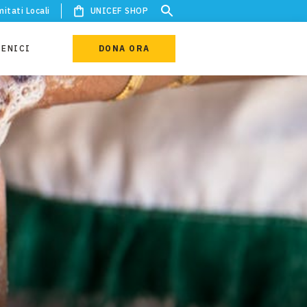
itati Locali
UNICEF SHOP
IENICI
DONA ORA