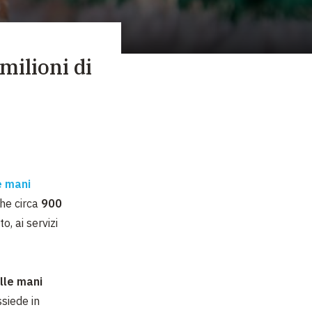
ilioni di
e mani
che circa
900
, ai servizi
elle mani
siede in