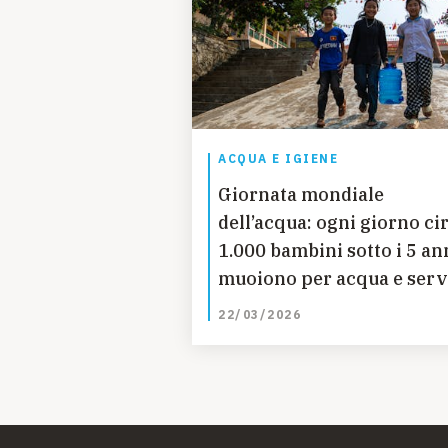
ACQUA E IGIENE
Giornata mondiale
dell’acqua: ogni giorno ci
1.000 bambini sotto i 5 an
muoiono per acqua e serv
igienico-sanitari non sicu
22/03/2026