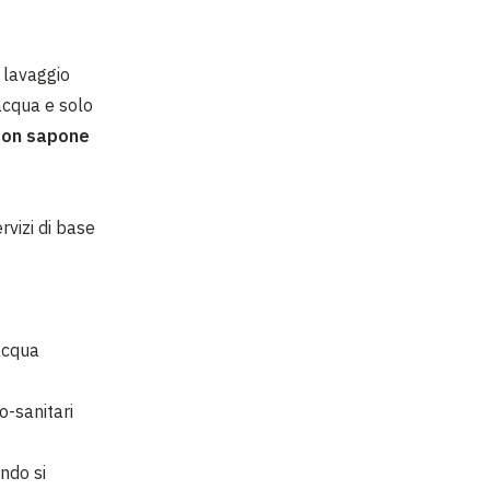
 lavaggio
acqua e solo
 con sapone
vizi di base
 acqua
o-sanitari
ando si