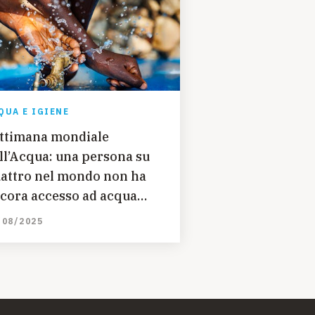
QUA E IGIENE
ttimana mondiale
ll’Acqua: una persona su
attro nel mondo non ha
cora accesso ad acqua
tabile sicura
/08/2025