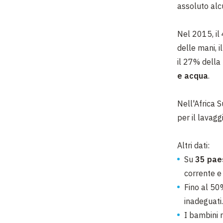
assoluto alcu
Nel 2015, il
delle mani, 
il 27% della
e acqua
.
Nell'Africa 
per il lavag
Altri dati:
Su
35 pae
corrente e 
Fino al 50%
inadeguati.
I bambini r