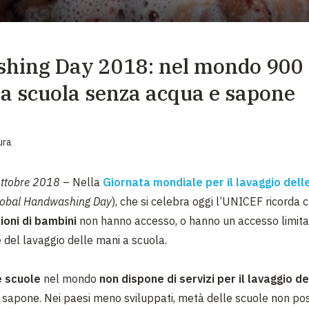
EMERGENZE
GRANDI DONAZIONI
ing Day 2018: nel mondo 900 m
DIVERSI MODI PER DONARE. SCEGLI IL PIÙ
COMODO PER TE
a scuola senza acqua e sapone
ura
ottobre 2018
– Nella
Giornata mondiale per il lavaggio dell
lobal Handwashing Day
), che si celebra oggi l’UNICEF ricorda 
lioni di bambini
non hanno accesso, o hanno un accesso limitato
e del lavaggio delle mani a scuola.
 scuole
nel mondo
non dispone di servizi per il lavaggio d
sapone. Nei paesi meno sviluppati, metà delle scuole non pos