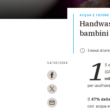
ACQUA E IGIENE
Handwash
bambini 
3
minuti
di lett
1
14/10/2018
5 
(
G
mi
per usufruir
Il
47% delle
con acqua e 