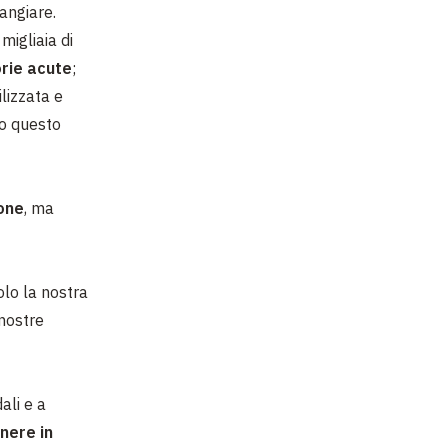
angiare.
migliaia di
orie acute
;
lizzata e
no questo
ione
, ma
olo la nostra
 nostre
ali e a
nere in