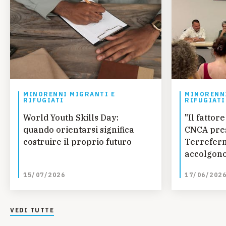
MINORENNI MIGRANTI E
MINORENNI
RIFUGIATI
RIFUGIATI
World Youth Skills Day:
"Il fatto
quando orientarsi significa
CNCA pres
costruire il proprio futuro
Terreferm
accolgono
curano
15/07/2026
17/06/202
VEDI TUTTE