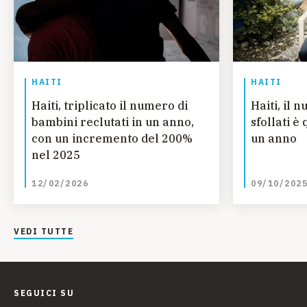
HAITI
HAITI
Haiti, triplicato il numero di
Haiti, il 
bambini reclutati in un anno,
sfollati è
con un incremento del 200%
un anno
nel 2025
12/02/2026
09/10/202
VEDI TUTTE
SEGUICI SU