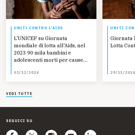
UNITI CONTRO L'AIDS
UNITI CON
L'UNICEF su Giornata
Giornata 
mondiale di lotta all'Aids, nel
Lotta Cont
2023 90 mila bambini e
adolescenti morti per cause
legate all’AIDS
02/12/2024
29/11/202
VEDI TUTTE
SEGUICI SU