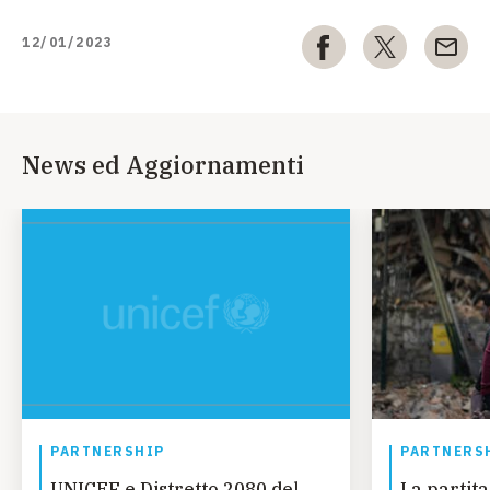
12/01/2023
News ed Aggiornamenti
PARTNERSHIP
PARTNERS
UNICEF e Distretto 2080 del
La partita