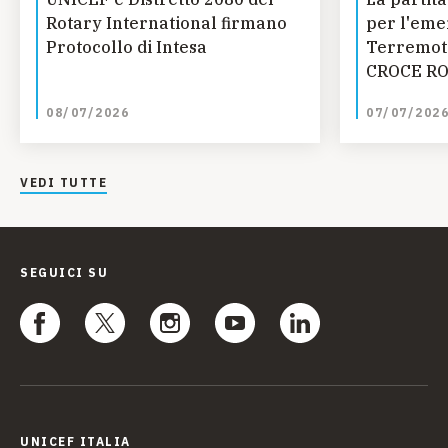
Rotary International firmano
per l'eme
Protocollo di Intesa
Terremoto
CROCE RO
UNICEF SM
08/07/2026
07/07/202
Fondazion
progetti r
giovanile 
VEDI TUTTE
dell'Aquil
SEGUICI SU
UNICEF ITALIA