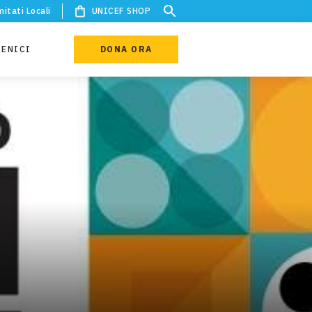
itati Locali
UNICEF SHOP
IENICI
DONA ORA