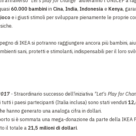
lti attraverso "
Let's play for change"
aiuteranno l'UNICEF a ra
quasi
60.000 bambini
in
Cina
,
India
,
Indonesia
e
Kenya
, gar
 gioco
e i giusti stimoli per sviluppare pienamente le proprie 
isiche.
mpegno di IKEA si potranno raggiungere ancora più bambini, aiu
mbienti sani, protetti e stimolanti, indispensabili per il loro sv
 2017
-
Straordinario successo dell'iniziativa
"Let's Play for Cha
 tutti i paesi partecipanti (Italia inclusa) sono stati venduti
12,
he hanno generato una analoga cifra in dollari.
porto si è sommata una mega-donazione da parte della IKEA F
o il totale a
21,5 milioni di dollari
.