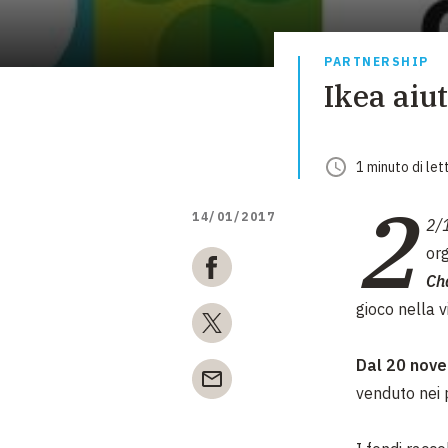
PARTNERSHIP
Ikea aiu
1
minuto
di let
2
14/01/2017
2/
or
Ch
gioco nella vi
Dal 20 nove
venduto nei 