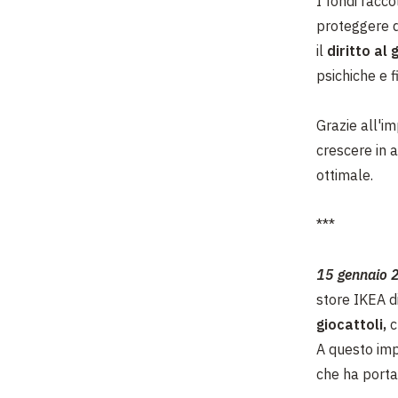
I fondi racco
proteggere 
il
diritto al
psichiche e f
Grazie all'i
crescere in a
ottimale.
***
15 gennaio
store IKEA di
giocattoli,
c
A questo im
che ha portat