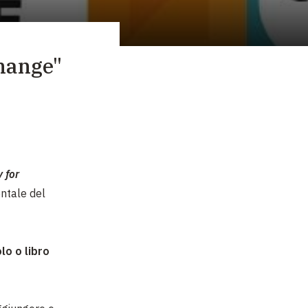
change"
y for
entale del
lo o libro