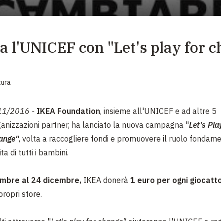
EMERGENZE
GRANDI DONAZIONI
ta l'UNICEF con "Let's play for 
DIVERSI MODI PER DONARE. SCEGLI IL PIÙ
COMODO PER TE
tura
11/2016 -
IKEA Foundation
, insieme all'UNICEF e ad altre 5
ganizzazioni partner, ha lanciato la nuova campagna "
Let's Pla
ange"
, volta a raccogliere fondi e promuovere il ruolo fondam
ta di tutti i bambini.
mbre al 24 dicembre,
IKEA donerà
1 euro per ogni giocatto
propri store.