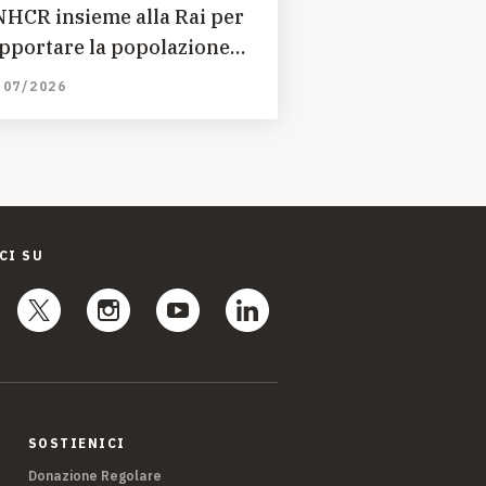
HCR insieme alla Rai per
pportare la popolazione
n partita del cuore e sms
/07/2026
lidale 45595
CI SU
SOSTIENICI
Donazione Regolare