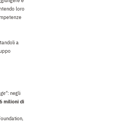
ggiungere e
antendo loro
competenze
tandoli a
iluppo
nge"
: negli
6 milioni di
oundation,