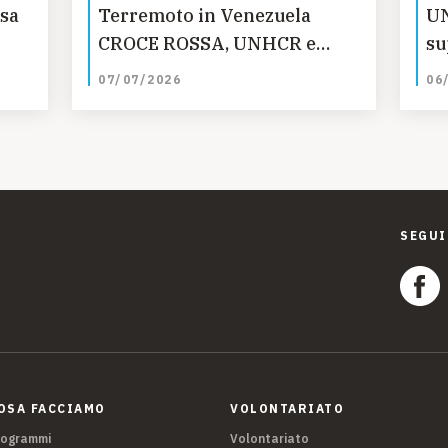
esa
Terremoto in Venezuela
UN
CROCE ROSSA, UNHCR e
su
UNICEF SMS Solidale 45595
co
07/07/2026
06
Fondazione Ausilia per i
so
progetti rivolti alla
condizione giovanile nel
territorio dell'Aquila
SEGUI
OSA FACCIAMO
VOLONTARIATO
rogrammi
Volontariato