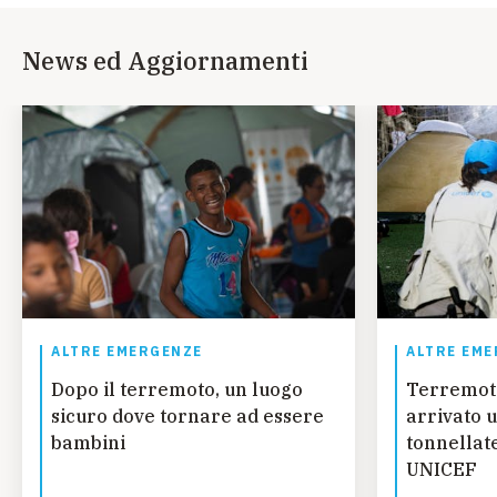
News ed Aggiornamenti
ALTRE EMERGENZE
ALTRE EME
Dopo il terremoto, un luogo
Terremot
sicuro dove tornare ad essere
arrivato u
bambini
tonnellate
UNICEF