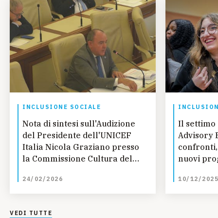
INCLUSIONE SOCIALE
INCLUSION
Nota di sintesi sull'Audizione
Il settimo
del Presidente dell'UNICEF
Advisory 
Italia Nicola Graziano presso
confronti
la Commissione Cultura del
nuovi pro
Senato sull'indagine
24/02/2026
10/12/202
conoscitiva su povertà
educativa, abbandono e
dispersione scolastica
VEDI TUTTE