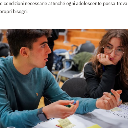
le condizioni necessarie affinché ogni adolescente possa trova
ropri bisogni.