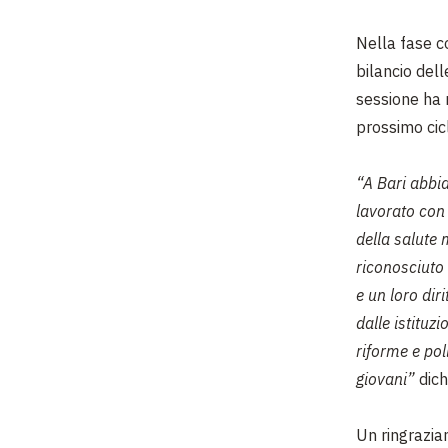
Nella fase co
bilancio dell
sessione ha r
prossimo cicl
“A Bari abbia
lavorato con 
della salute m
riconosciuto 
e un loro di
dalle istituz
riforme e pol
giovani”
dich
Un ringrazia