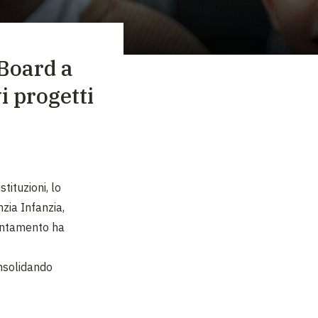
 Board a
i progetti
tituzioni, lo
nzia Infanzia,
puntamento ha
nsolidando