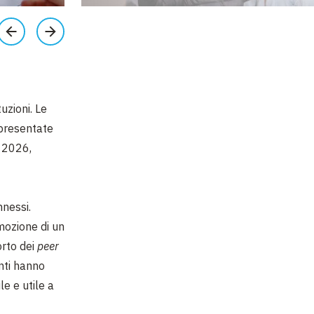
tuzioni. Le
 presentate
 2026,
nnessi.
mozione di un
orto dei
peer
nti hanno
e e utile a