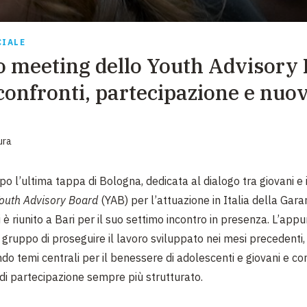
EMERGENZE
GRANDI DONAZIONI
CIALE
mo meeting dello Youth Advisory
DIVERSI MODI PER DONARE. SCEGLI IL PIÙ
COMODO PER TE
 confronti, partecipazione e nuov
ura
po l’ultima tappa di Bologna, dedicata al dialogo tra giovani e is
outh
Advisory Board
(YAB) per l’attuazione in Italia della Gara
i è riunito a Bari per il suo settimo incontro in presenza. L’ap
gruppo di proseguire il lavoro sviluppato nei mesi precedenti,
o temi centrali per il benessere di adolescenti
e giovani e co
di partecipazione sempre più strutturato.