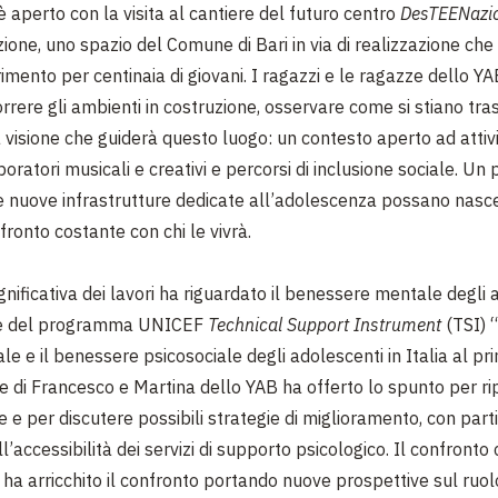
 è aperto con la visita al cantiere del futuro centro
DesTEENazi
zione, uno spazio del Comune di Bari in via di realizzazione che
rimento per centinaia di giovani. I ragazzi e le ragazze dello Y
rrere gli ambienti in costruzione, osservare come si stiano tr
 visione che guiderà questo luogo: un contesto aperto ad attivi
aboratori musicali e creativi e percorsi di inclusione sociale. Un
 nuove infrastrutture dedicate all’adolescenza possano nasc
fronto costante con chi le vivrà.
nificativa dei lavori ha riguardato il benessere mentale degli 
ne del programma UNICEF
Technical Support Instrument
(TSI) 
e e il benessere psicosociale degli adolescenti in Italia al pr
ne di Francesco e Martina dello YAB ha offerto lo spunto per ri
te e per discutere possibili strategie di miglioramento, con part
l’accessibilità dei servizi di supporto psicologico. Il confronto
ha arricchito il confronto portando nuove prospettive sul ruol