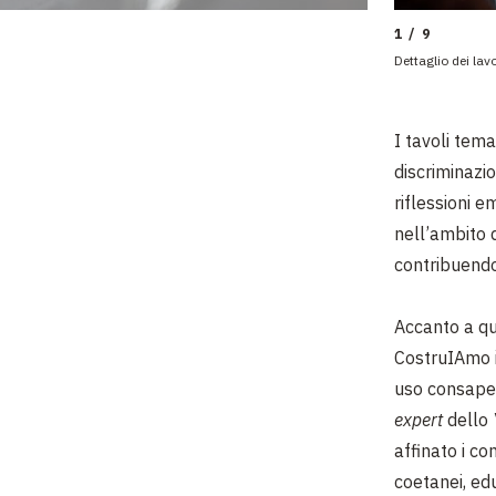
1 / 9
Dettaglio dei lav
I tavoli tem
discriminazio
riflessioni 
nell’ambito
contribuendo 
Accanto a qu
CostruIAmo i
uso consapevo
expert
dello
affinato i c
coetanei, edu