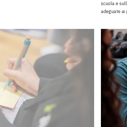
scuola e sul
adeguate ai p