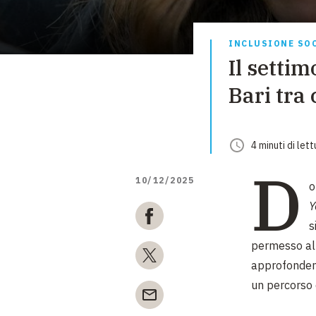
INCLUSIONE SO
Il setti
Bari tra
4
minuti
di lett
D
10/12/2025
o
Y
s
permesso al 
approfondend
un percorso 