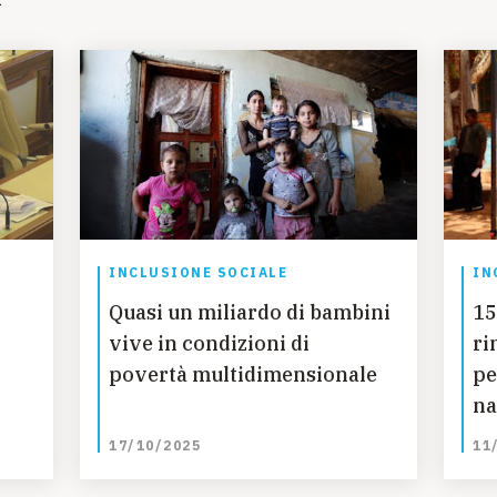
INCLUSIONE SOCIALE
IN
Quasi un miliardo di bambini
15
vive in condizioni di
ri
povertà multidimensionale
pe
na
17/10/2025
11