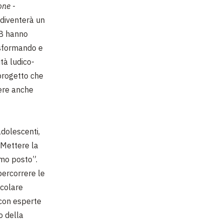
one
-
 diventerà un
AB hanno
asformando e
tà ludico-
 progetto che
ere anche
adolescenti,
“Mettere la
imo posto”.
percorrere le
icolare
 con esperte
o della