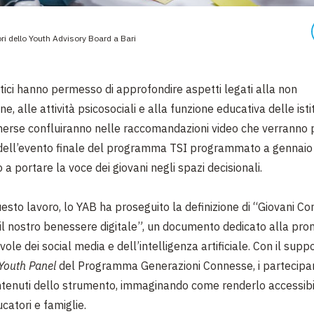
ori dello Youth Advisory Board a Bari
atici hanno permesso di approfondire aspetti legati alla non
ne, alle attività psicosociali e alla funzione educativa delle isti
emerse confluiranno nelle raccomandazioni video che verranno
 dell’evento finale del programma TSI programmato a gennaio
a portare la voce dei giovani negli spazi decisionali.
esto lavoro, lo YAB ha proseguito la definizione di “Giovani Co
l nostro benessere digitale”, un documento dedicato alla pro
le dei social media e dell’intelligenza artificiale. Con il supp
Youth Panel
del Programma Generazioni Connesse, i partecipa
ontenuti dello strumento, immaginando come renderlo accessibil
catori e famiglie.