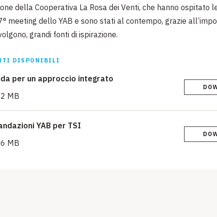
one della Cooperativa La Rosa dei Venti, che hanno ospitato l
 7° meeting dello YAB e sono stati al contempo, grazie all’imp
olgono, grandi fonti di ispirazione.
TI DISPONIBILI
ida per un approccio integrato
DO
62 MB
ndazioni YAB per TSI
DO
76 MB
i