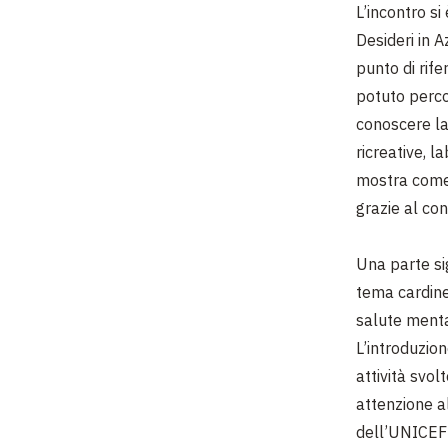
L’incontro si
Desideri in A
punto di rife
potuto perco
conoscere la
ricreative, l
mostra come
grazie al con
Una parte sig
tema cardi
salute mental
L’introduzio
attività svol
attenzione al
dell’UNICEF 