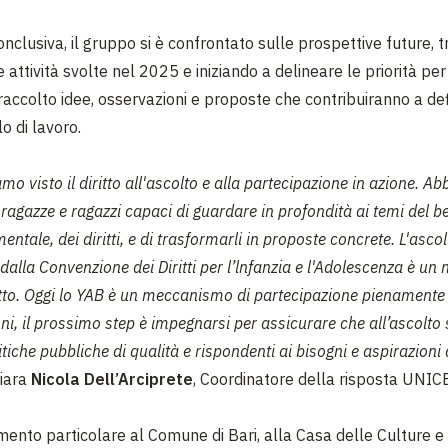
nclusiva, il gruppo si è confrontato sulle prospettive future, 
e attività svolte nel 2025 e iniziando a delineare le priorità per
accolto idee, osservazioni e proposte che contribuiranno a defi
o di lavoro.
mo visto il diritto all'ascolto e alla partecipazione in azione. A
ragazze e ragazzi capaci di guardare in profondità ai temi del b
entale, dei diritti, e di trasformarli in proposte concrete. L'ascol
dalla Convenzione dei Diritti per l’lnfanzia e l'Adolescenza è un
ritto. Oggi lo YAB è un meccanismo di partecipazione pienamente 
ioni, il prossimo step è impegnarsi per assicurare che all’ascolt
itiche pubbliche di qualità e rispondenti ai bisogni e aspirazioni 
iara
Nicola Dell’Arciprete
, Coordinatore della risposta UNICE
mento particolare al Comune di Bari, alla Casa delle Culture e 