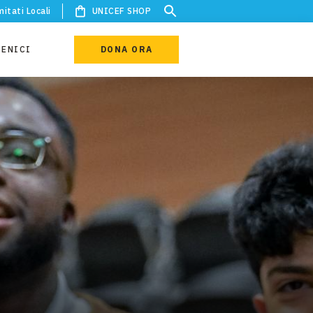
itati Locali
UNICEF SHOP
IENICI
DONA ORA