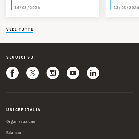
e dell’ali
14/03/2026
13/03/202
minorenn
VEDI TUTTE
SEGUICI SU
UNICEF ITALIA
Organizzazione
Bilancio