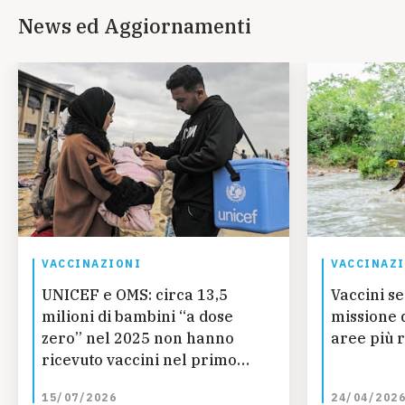
News ed Aggiornamenti
VACCINAZIONI
VACCINAZ
UNICEF e OMS: circa 13,5
Vaccini se
milioni di bambini “a dose
missione 
zero” nel 2025 non hanno
aree più 
ricevuto vaccini nel primo
anno di vita, quasi 750.000 in
15/07/2026
24/04/202
meno rispetto al 2025