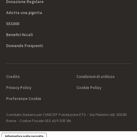
Donazione Regolare
Adotta una pigotta
5X1000
Benefici fiscali
Domande Frequenti
Credits
Condizioni di utilizzo
Privacy Policy
Cookie Policy
Preferenze Cookie
Comitato Italiano per l’UNICEF Fondazione ETS - Via Palestro 68, 00185
Roma - Codice Fiscale 015 619 205 86
Informativa sulla raccolta