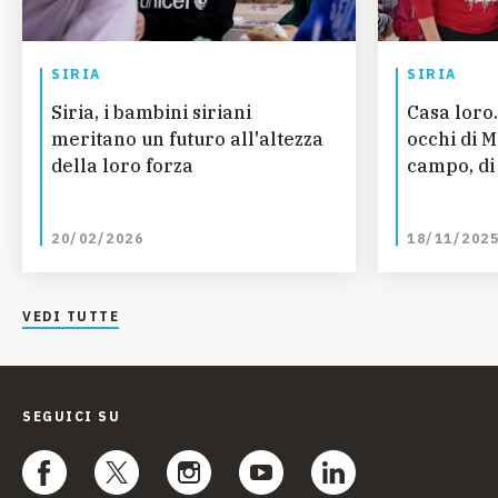
SIRIA
SIRIA
Siria, i bambini siriani
Casa loro.
meritano un futuro all'altezza
occhi di 
della loro forza
campo, di 
20/02/2026
18/11/202
VEDI TUTTE
SEGUICI SU