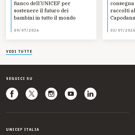
fianco dell’UNICEF per
consegna 
sostenere il futuro dei
raccolti a
bambini in tutto il mondo
Capodann
09/07/2026
03/07/202
VEDI TUTTE
SEGUICI SU
UNICEF ITALIA