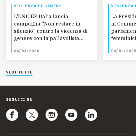
VIOLENZA DI GENERE
VIOLENZA 
L'UNICEF Italia lancia
La Presid
campagna “Non restare in
in Commi
silenzio” contro la violenza di
parlamen
genere con la pallavolista
femminici
Alessia Orro
genere: 
06/03/2026
04/02/202
l'educazio
sessuale 
VEDI TUTTE
SEGUICI SU