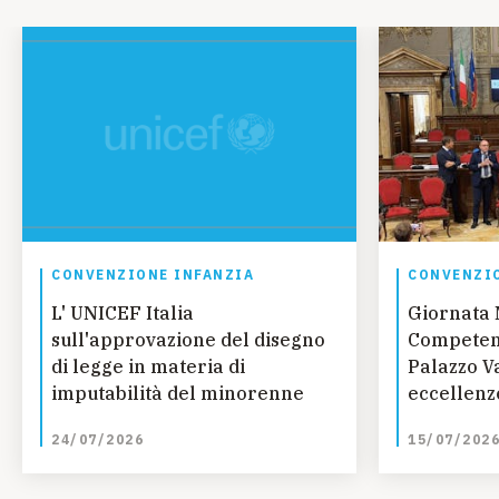
CONVENZIONE INFANZIA
CONVENZIO
L' UNICEF Italia
Giornata 
sull'approvazione del disegno
Competenz
di legge in materia di
Palazzo Va
imputabilità del minorenne
eccellenze
talento, 
24/07/2026
15/07/202