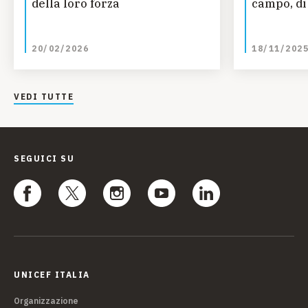
della loro forza
campo, di 
20/02/2026
18/11/202
VEDI TUTTE
SEGUICI SU
UNICEF ITALIA
Organizzazione