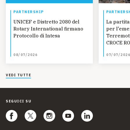
PARTNERSHIP
PARTNERS
UNICEF e Distretto 2080 del
La partita
Rotary International firmano
per l'eme
Protocollo di Intesa
Terremoto
CROCE RO
UNICEF SM
08/07/2026
07/07/202
Fondazion
progetti r
giovanile 
VEDI TUTTE
dell'Aquil
SEGUICI SU